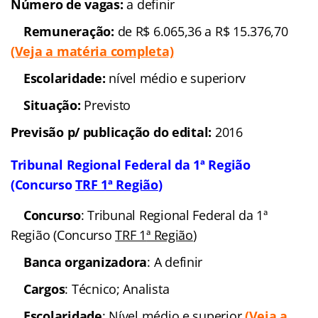
Número de vagas:
a definir
Remuneração:
de R$ 6.065,36 a R$ 15.376,70
(Veja a matéria completa)
Escolaridade:
nível médio e superiorv
Situação:
Previsto
Previsão p/ publicação do edital:
2016
Tribunal Regional Federal da 1ª Região
(Concurso
TRF 1
ª Região
)
Concurso
: Tribunal Regional Federal da 1ª
Região (Concurso
TRF 1
ª Região
)
Banca organizadora
: A definir
Cargos
: Técnico; Analista
Escolaridade
: Nível médio e superior
(Veja a