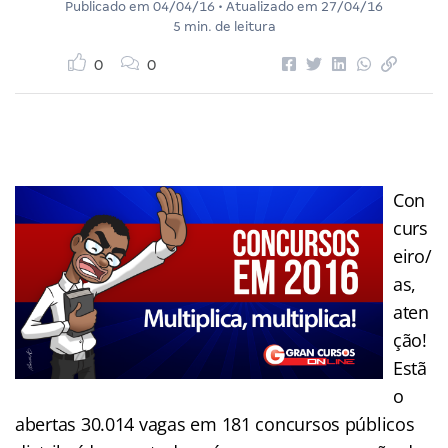
Publicado em
04/04/16
• Atualizado em
27/04/16
5 min. de leitura
0
0
Con
curs
eiro/
as,
aten
ção!
Estã
o
abertas 30.014 vagas em 181 concursos públicos