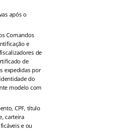
ovas após o
elos Comandos
ntificação e
fiscalizadores de
rtificado de
ais expedidas por
 identidade do
omente modelo com
nto, CPF, título
, carteira
ficáveis e ou