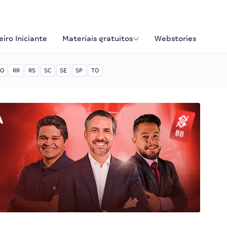
iro Iniciante
Materiais gratuitos
Webstories
O
RR
RS
SC
SE
SP
TO