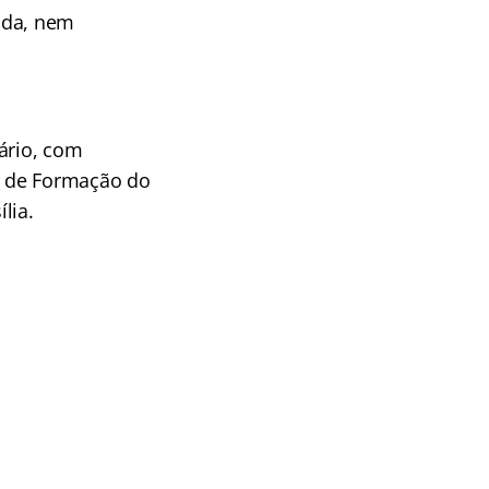
ada, nem
ário, com
o de Formação do
lia.