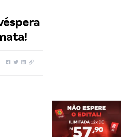
véspera
mata!