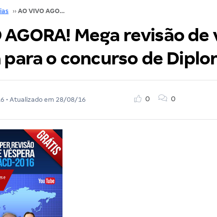
ias
››
AO VIVO AGORA! Mega revisão de véspera gratuita para o concurso de Diplomata!
 AGORA! Mega revisão de 
a para o concurso de Diplo
0
0
16
• Atualizado em
28/08/16