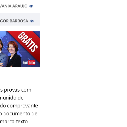
as provas com
 munido de
e, do comprovante
do documento de
, marca-texto