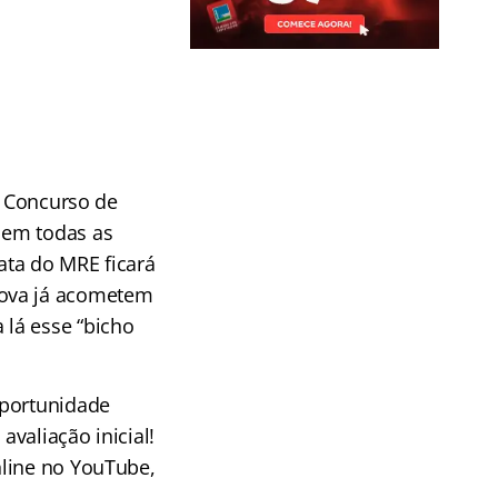
o Concurso de
 em todas as
mata do MRE ficará
rova já acometem
lá esse “bicho
oportunidade
valiação inicial!
nline no YouTube,