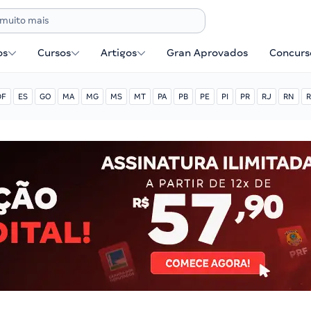
os
Cursos
Artigos
Gran Aprovados
Concurse
DF
ES
GO
MA
MG
MS
MT
PA
PB
PE
PI
PR
RJ
RN
R