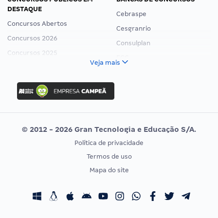
DESTAQUE
Cebraspe
Concursos Abertos
Cesgranrio
Concursos 2026
Consulplan
Concursos 2025
FCC
Veja mais
Concurso Nacional Unificado
FGV
Concurso Ibama
Idecan
Concurso MPU
Selecon
Editais publicados
Uniase
© 2012 - 2026 Gran Tecnologia e Educação S/A.
Vunesp
Política de privacidade
CONCURSOS POR PROFISSÃO
EXAME DE ORDEM
Termos de uso
Concursos Administrativos
OAB
Mapa do site
Concursos Educação
Prova OAB
Concursos Fiscais
Calendário OAB
Concursos Jurídicos
Questões OAB