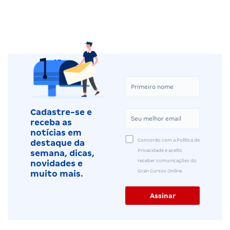
Cadastre-se e
receba as
notícias em
Concordo com a Política de
destaque da
Privacidade e aceito
semana, dicas,
receber comunicações do
novidades e
Gran Cursos Online.
muito mais.