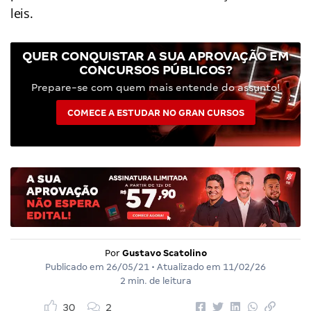
leis.
QUER CONQUISTAR A SUA APROVAÇÃO EM
CONCURSOS PÚBLICOS?
Prepare-se com quem mais entende do assunto!
COMECE A ESTUDAR NO GRAN CURSOS
Por
Gustavo Scatolino
Publicado em
26/05/21
• Atualizado em
11/02/26
2 min. de leitura
30
2