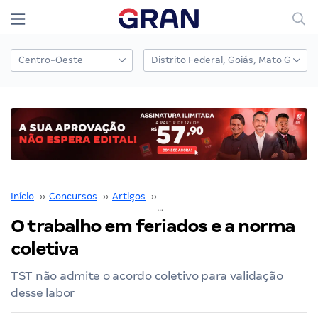
Início
››
Concursos
››
Artigos
››
José Gervásio Meireles
››
O trabalho em feriados e a norma
coletiva
TST não admite o acordo coletivo para validação
desse labor