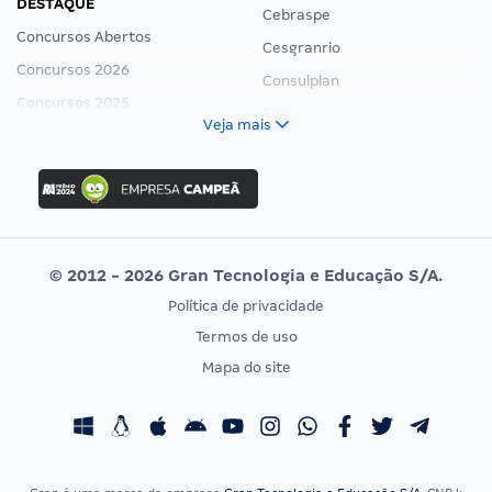
DESTAQUE
Cebraspe
Concursos Abertos
Cesgranrio
Concursos 2026
Consulplan
Concursos 2025
FCC
Veja mais
Concurso Nacional Unificado
FGV
Concurso Ibama
Idecan
Concurso MPU
Selecon
Editais publicados
Uniase
© 2012 - 2026 Gran Tecnologia e Educação S/A.
Vunesp
Política de privacidade
CONCURSOS POR PROFISSÃO
EXAME DE ORDEM
Termos de uso
Concursos Administrativos
OAB
Mapa do site
Concursos Educação
Prova OAB
Concursos Fiscais
Calendário OAB
Concursos Jurídicos
Questões OAB
Concursos Militares
Recursos OAB