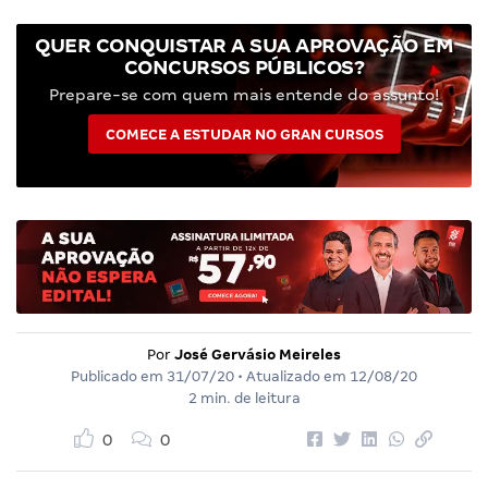
QUER CONQUISTAR A SUA APROVAÇÃO EM
CONCURSOS PÚBLICOS?
Prepare-se com quem mais entende do assunto!
COMECE A ESTUDAR NO GRAN CURSOS
Por
José Gervásio Meireles
Publicado em
31/07/20
• Atualizado em
12/08/20
2 min. de leitura
0
0