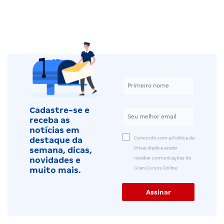
Cadastre-se e
receba as
notícias em
Concordo com a Política de
destaque da
Privacidade e aceito
semana, dicas,
receber comunicações do
novidades e
Gran Cursos Online.
muito mais.