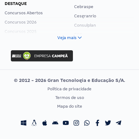
DESTAQUE
Cebraspe
Concursos Abertos
Cesgranrio
Concursos 2026
Consulplan
Concursos 2025
FCC
Veja mais
Concurso Nacional Unificado
FGV
Concurso Ibama
Idecan
Concurso MPU
Selecon
Editais publicados
Uniase
© 2012 - 2026 Gran Tecnologia e Educação S/A.
Vunesp
Política de privacidade
CONCURSOS POR PROFISSÃO
EXAME DE ORDEM
Termos de uso
Concursos Administrativos
OAB
Mapa do site
Concursos Educação
Prova OAB
Concursos Fiscais
Calendário OAB
Concursos Jurídicos
Questões OAB
Concursos Militares
Recursos OAB