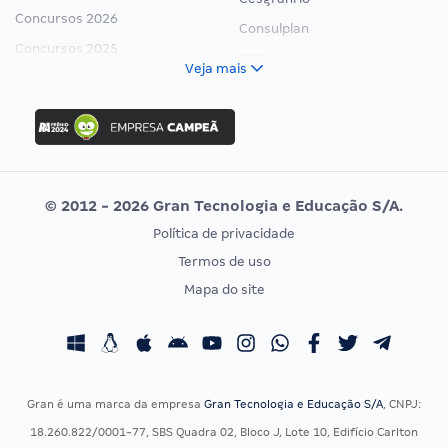
Concursos 2026
Consulplan
Concursos 2025
FCC
Veja mais
Concurso Nacional Unificado
FGV
Concurso Ibama
Idecan
Concurso MPU
Selecon
Editais publicados
Uniase
© 2012 - 2026 Gran Tecnologia e Educação S/A.
Vunesp
Política de privacidade
CONCURSOS POR PROFISSÃO
EXAME DE ORDEM
Termos de uso
Concursos Administrativos
OAB
Mapa do site
Concursos Educação
Prova OAB
Concursos Fiscais
Calendário OAB
Concursos Jurídicos
Questões OAB
Concursos Militares
Recursos OAB
Gran é uma marca da empresa
Gran Tecnologia e Educação S/A
, CNPJ:
Concursos Policiais
Exame de Ordem
18.260.822/0001-77, SBS Quadra 02, Bloco J, Lote 10, Edifício Carlton