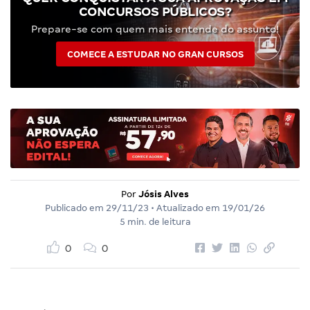
CONCURSOS PÚBLICOS?
Prepare-se com quem mais entende do assunto!
COMECE A ESTUDAR NO GRAN CURSOS
Por
Jósis Alves
Publicado em
29/11/23
• Atualizado em
19/01/26
5 min. de leitura
0
0