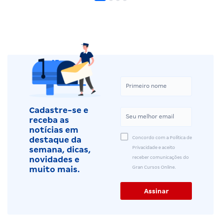
Cadastre-se e
receba as
notícias em
Concordo com a Política de
destaque da
Privacidade e aceito
semana, dicas,
receber comunicações do
novidades e
Gran Cursos Online.
muito mais.