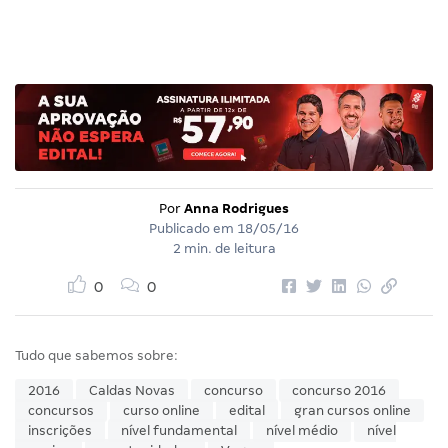
Por
Anna Rodrigues
Publicado em
18/05/16
2 min. de leitura
0
0
Tudo que sabemos sobre:
2016
Caldas Novas
concurso
concurso 2016
concursos
curso online
edital
gran cursos online
inscrições
nível fundamental
nível médio
nível