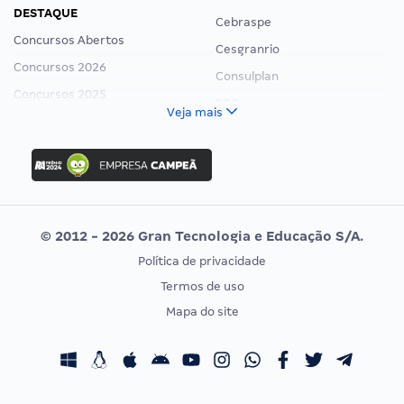
DESTAQUE
Cebraspe
Concursos Abertos
Cesgranrio
Concursos 2026
Consulplan
Concursos 2025
FCC
Veja mais
Concurso Nacional Unificado
FGV
Concurso Ibama
Idecan
Concurso MPU
Selecon
Editais publicados
Uniase
© 2012 - 2026 Gran Tecnologia e Educação S/A.
Vunesp
Política de privacidade
CONCURSOS POR PROFISSÃO
EXAME DE ORDEM
Termos de uso
Concursos Administrativos
OAB
Mapa do site
Concursos Educação
Prova OAB
Concursos Fiscais
Calendário OAB
Concursos Jurídicos
Questões OAB