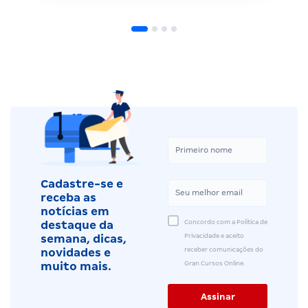
Cadastre-se e
receba as
notícias em
Concordo com a Política de
destaque da
Privacidade e aceito
semana, dicas,
receber comunicações do
novidades e
Gran Cursos Online.
muito mais.