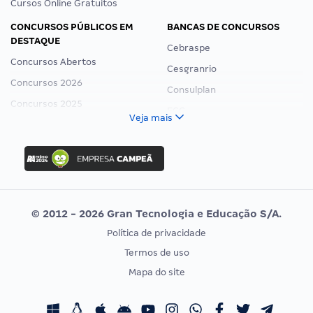
Cursos Online Gratuitos
CONCURSOS PÚBLICOS EM
BANCAS DE CONCURSOS
DESTAQUE
Cebraspe
Concursos Abertos
Cesgranrio
Concursos 2026
Consulplan
Concursos 2025
FCC
Veja mais
Concurso Nacional Unificado
FGV
Concurso Ibama
Idecan
Concurso MPU
Selecon
Editais publicados
Uniase
© 2012 - 2026 Gran Tecnologia e Educação S/A.
Vunesp
Política de privacidade
CONCURSOS POR PROFISSÃO
EXAME DE ORDEM
Termos de uso
Concursos Administrativos
OAB
Mapa do site
Concursos Educação
Prova OAB
Concursos Fiscais
Calendário OAB