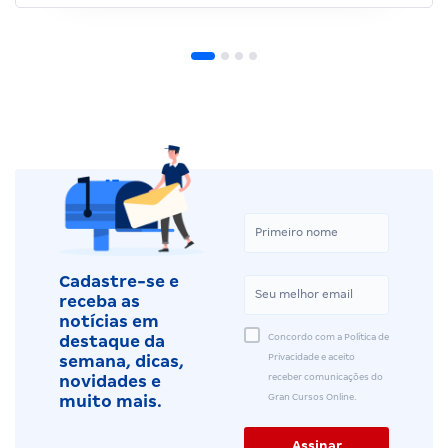
Cadastre-se e
receba as
notícias em
Concordo com a Política de
destaque da
Privacidade e aceito
semana, dicas,
receber comunicações do
novidades e
Gran Cursos Online.
muito mais.