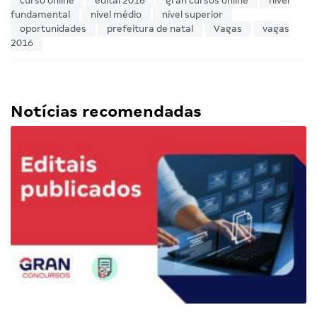
curso online
edital 2016
gran cursos online
nível
fundamental
nível médio
nível superior
oportunidades
prefeitura de natal
Vagas
vagas
2016
Notícias recomendadas