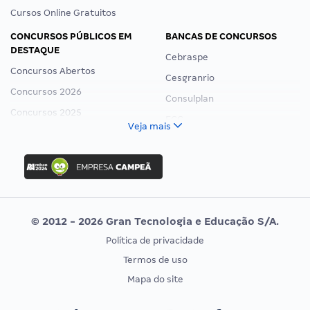
Cursos Online Gratuitos
CONCURSOS PÚBLICOS EM
BANCAS DE CONCURSOS
DESTAQUE
Cebraspe
Concursos Abertos
Cesgranrio
Concursos 2026
Consulplan
Concursos 2025
FCC
Veja mais
Concurso Nacional Unificado
FGV
Concurso Ibama
Idecan
Concurso MPU
Selecon
Editais publicados
Uniase
© 2012 - 2026 Gran Tecnologia e Educação S/A.
Vunesp
Política de privacidade
CONCURSOS POR PROFISSÃO
EXAME DE ORDEM
Termos de uso
Concursos Administrativos
OAB
Mapa do site
Concursos Educação
Prova OAB
Concursos Fiscais
Calendário OAB