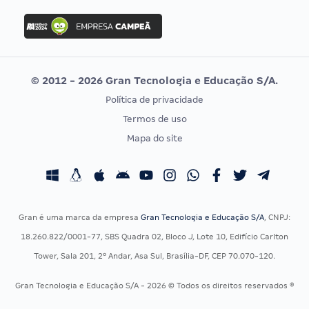
Concurso Ibama
Idecan
Concurso MPU
Selecon
Editais publicados
Uniase
© 2012 - 2026 Gran Tecnologia e Educação S/A.
Vunesp
Política de privacidade
CONCURSOS POR PROFISSÃO
EXAME DE ORDEM
Termos de uso
Concursos Administrativos
OAB
Mapa do site
Concursos Educação
Prova OAB
Concursos Fiscais
Calendário OAB
Concursos Jurídicos
Questões OAB
Concursos Militares
Recursos OAB
Gran é uma marca da empresa
Gran Tecnologia e Educação S/A
, CNPJ:
Concursos Policiais
Exame de Ordem
18.260.822/0001-77, SBS Quadra 02, Bloco J, Lote 10, Edifício Carlton
Concursos Saúde
Tower, Sala 201, 2º Andar, Asa Sul, Brasília-DF, CEP 70.070-120.
Concursos Tribunais
Gran Tecnologia e Educação S/A - 2026 © Todos os direitos reservados ®
Residência Multiprofissional