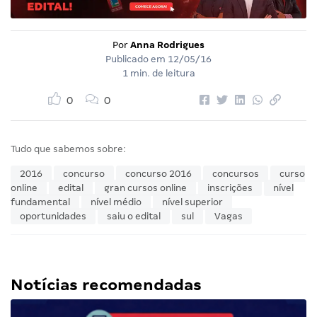
Por
Anna Rodrigues
Publicado em
12/05/16
1 min. de leitura
0
0
Tudo que sabemos sobre:
2016
concurso
concurso 2016
concursos
curso
online
edital
gran cursos online
inscrições
nível
fundamental
nível médio
nível superior
oportunidades
saiu o edital
sul
Vagas
Notícias recomendadas