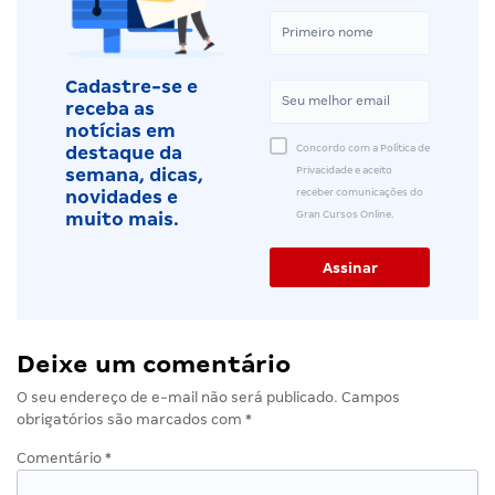
Cadastre-se e
receba as
notícias em
Concordo com a Política de
destaque da
Privacidade e aceito
semana, dicas,
receber comunicações do
novidades e
Gran Cursos Online.
muito mais.
Deixe um comentário
O seu endereço de e-mail não será publicado.
Campos
obrigatórios são marcados com
*
Comentário
*