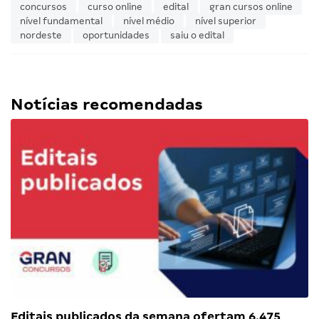
concursos
curso online
edital
gran cursos online
nível fundamental
nível médio
nível superior
nordeste
oportunidades
saiu o edital
Notícias recomendadas
Editais publicados da semana ofertam 6.475