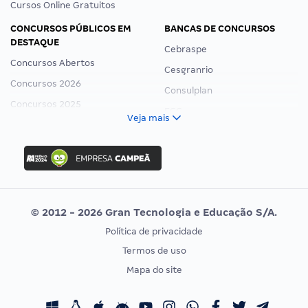
Cursos Online Gratuitos
CONCURSOS PÚBLICOS EM
BANCAS DE CONCURSOS
DESTAQUE
Cebraspe
Concursos Abertos
Cesgranrio
Concursos 2026
Consulplan
Concursos 2025
FCC
Veja mais
Concurso Nacional Unificado
FGV
Concurso Ibama
Idecan
Concurso MPU
Selecon
Editais publicados
Uniase
© 2012 - 2026 Gran Tecnologia e Educação S/A.
Vunesp
Política de privacidade
CONCURSOS POR PROFISSÃO
EXAME DE ORDEM
Termos de uso
Concursos Administrativos
OAB
Mapa do site
Concursos Educação
Prova OAB
Concursos Fiscais
Calendário OAB