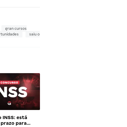
gran cursos
rtunidades
saiu o
 INSS: está
 prazo para…