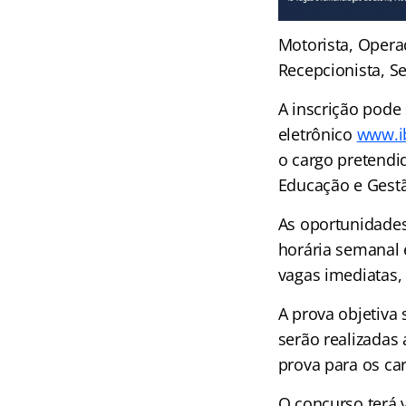
Motorista, Opera
Recepcionista, Se
A inscrição pode 
eletrônico
www.ib
o cargo pretendid
Educação e Gestã
As oportunidades 
horária semanal 
vagas imediatas, 
A prova objetiva
serão realizadas 
prova para os ca
O concurso terá 