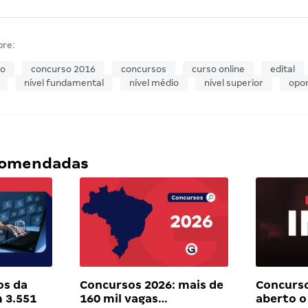
bre:
so
concurso 2016
concursos
curso online
edital
nível fundamental
nível médio
nível superior
opo
ecomendadas
os da
Concursos 2026: mais de
Concurso
 3.551
160 mil vagas…
aberto o