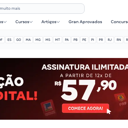
os
Cursos
Artigos
Gran Aprovados
Concurse
DF
ES
GO
MA
MG
MS
MT
PA
PB
PE
PI
PR
RJ
RN
R