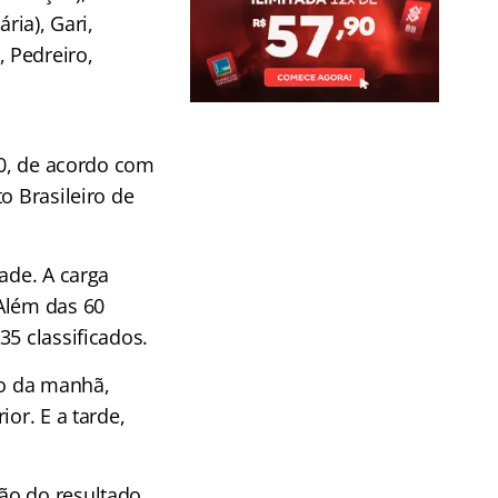
ária), Gari,
 Pedreiro,
,00, de acordo com
o Brasileiro de
ade. A carga
 Além das 60
35 classificados.
no da manhã,
or. E a tarde,
ão do resultado,