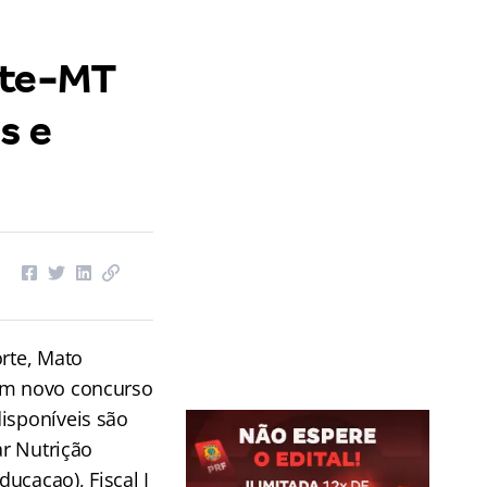
rte-MT
s e
orte, Mato
 em novo concurso
isponíveis são
ar Nutrição
ducaçao), Fiscal I