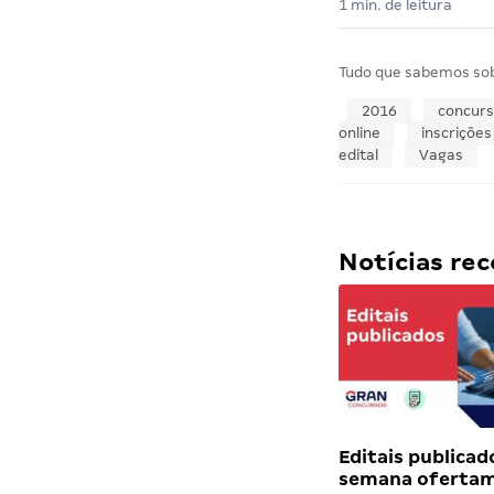
1 min. de leitura
Tudo que sabemos so
2016
concur
online
inscrições
edital
Vagas
Notícias r
Editais publicad
semana ofertam