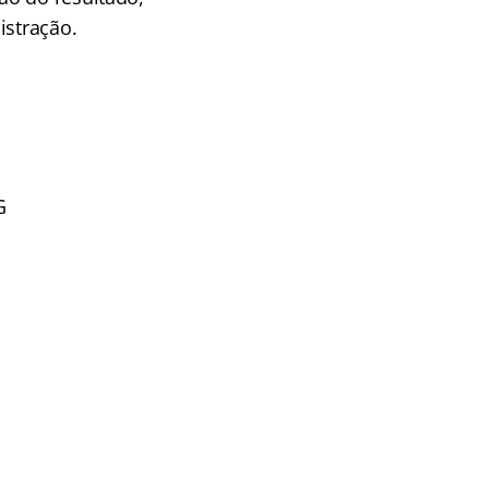
istração.
G