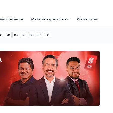
iro Iniciante
Materiais gratuitos
Webstories
O
RR
RS
SC
SE
SP
TO