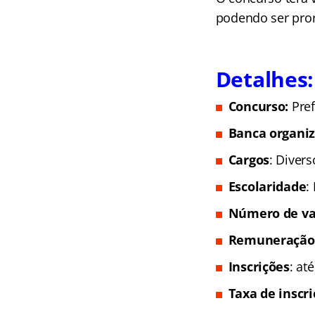
podendo ser pror
Detalhes:
Concurso:
Pre
Banca organi
Cargos
: Divers
Escolaridade
:
Número de va
Remuneração
Inscrições
: at
Taxa de inscr