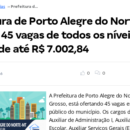
ias
››
Prefeitura de Porto Alegre do Norte-MT oferece 45 vagas de todos os níveis e ganhos de até R$ 7.002,84
ura de Porto Alegre do No
45 vagas de todos os nívei
de até R$ 7.002,84
0
0
16
A Prefeitura de Porto Alegre do N
Grosso, está ofertando 45 vagas
público do município. Os cargos d
Auxiliar de Administração I, Auxili
Escolar, Auxiliar Serviços Gerais (E