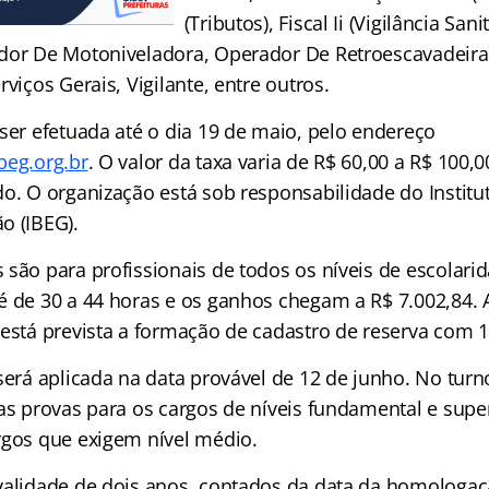
(Tributos), Fiscal Ii (Vigilância Sanit
dor De Motoniveladora, Operador De Retroescavadeira,
rviços Gerais, Vigilante, entre outros.
ser efetuada até o dia 19 de maio, pelo endereço
eg.org.br
. O valor da taxa varia de R$ 60,00 a R$ 100
o. O organização está sob responsabilidade do Institut
o (IBEG).
são para profissionais de todos os níveis de escolarid
é de 30 a 44 horas e os ganhos chegam a R$ 7.002,84.
está prevista a formação de cadastro de reserva com 1
 será aplicada na data provável de 12 de junho. No tur
as provas para os cargos de níveis fundamental e superi
rgos que exigem nível médio.
validade de dois anos, contados da data da homologaç