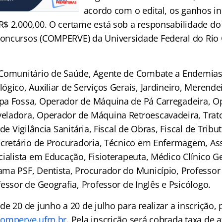
acordo com o edital, os ganhos ini
$ 2.000,00. O certame está sob a responsabilidade do
oncursos (COMPERVE) da Universidade Federal do Rio
Comunitário de Saúde, Agente de Combate a Endemias,
gico, Auxiliar de Serviços Gerais, Jardineiro, Merendei
pa Fossa, Operador de Máquina de Pá Carregadeira, O
ladora, Operador de Máquina Retroescavadeira, Trato
de Vigilância Sanitária, Fiscal de Obras, Fiscal de Tribut
ecretário de Procuradoria, Técnico em Enfermagem, Assi
ialista em Educação, Fisioterapeuta, Médico Clínico Ge
ma PSF, Dentista, Procurador do Município, Professo
essor de Geografia, Professor de Inglês e Psicólogo.
e 20 de junho a 20 de julho para realizar a inscrição,
omperve.ufrn.br
. Pela inscrição será cobrada taxa de a