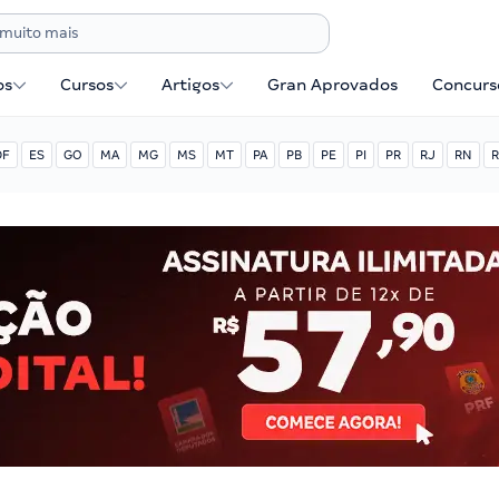
os
Cursos
Artigos
Gran Aprovados
Concurse
DF
ES
GO
MA
MG
MS
MT
PA
PB
PE
PI
PR
RJ
RN
R