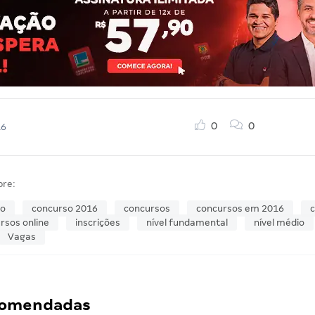
0
0
16
bre:
so
concurso 2016
concursos
concursos em 2016
c
rsos online
inscrições
nível fundamental
nível médio
Vagas
ecomendadas