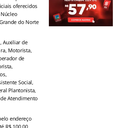
ciais oferecidos
 Núcleo
 Grande do Norte
 Auxiliar de
ra, Motorista,
perador de
rista,
os,
stente Social,
ral Plantonista,
r de Atendimento
 pelo endereço
té R$ 100,00,