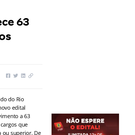
ece 63
 os
ado do Rio
novo edital
vimento a 63
 cargos que
 ou superior. De