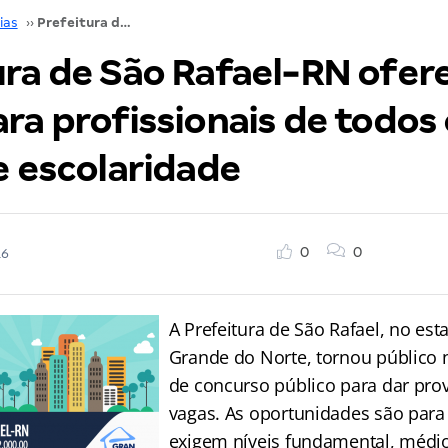
ias
››
Prefeitura de São Rafael-RN oferece 63 vagas para profissionais de todos os níveis de escolaridade
ura de São Rafael-RN ofer
ra profissionais de todos
e escolaridade
0
0
16
A Prefeitura de São Rafael, no est
Grande do Norte, tornou público 
de concurso público para dar pro
vagas. As oportunidades são para
exigem níveis fundamental, médio