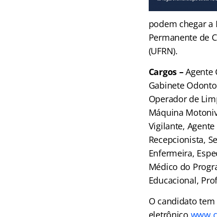
podem chegar a R
Permanente de C
(UFRN).
Cargos –
Agente 
Gabinete Odontoló
Operador de Lim
Máquina Motonive
Vigilante, Agente 
Recepcionista, S
Enfermeira, Espec
Médico do Progra
Educacional, Prof
O candidato tem d
eletrônico
www.c