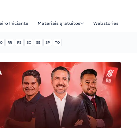
iro Iniciante
Materiais gratuitos
Webstories
O
RR
RS
SC
SE
SP
TO