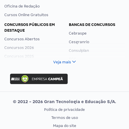
Oficina de Redação
Cursos Online Gratuitos
CONCURSOS PÚBLICOS EM
BANCAS DE CONCURSOS
DESTAQUE
Cebraspe
Concursos Abertos
Cesgranrio
Concursos 2026
Consulplan
Concursos 2025
FCC
Veja mais
Concurso Nacional Unificado
FGV
Concurso Ibama
Idecan
Concurso MPU
Selecon
Editais publicados
Uniase
© 2012 - 2026 Gran Tecnologia e Educação S/A.
Vunesp
Política de privacidade
CONCURSOS POR PROFISSÃO
EXAME DE ORDEM
Termos de uso
Concursos Administrativos
OAB
Mapa do site