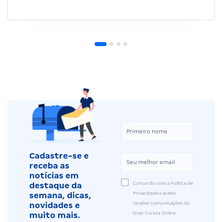
Cadastre-se e
receba as
notícias em
Concordo com a Política de
destaque da
Privacidade e aceito
semana, dicas,
receber comunicações do
novidades e
Gran Cursos Online.
muito mais.