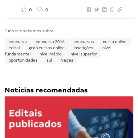
0
0
Tudo que sabemos sobre:
concurso
concurso 2016
concursos
curso online
edital
gran cursos online
inscrições
nível
fundamental
nível médio
nível superior
oportunidades
sul
Vagas
Notícias recomendadas