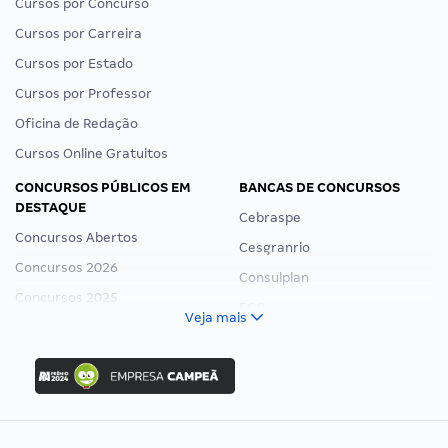
Cursos por Concurso
Cursos por Carreira
Cursos por Estado
Cursos por Professor
Oficina de Redação
Cursos Online Gratuitos
CONCURSOS PÚBLICOS EM
BANCAS DE CONCURSOS
DESTAQUE
Cebraspe
Concursos Abertos
Cesgranrio
Concursos 2026
Consulplan
Concursos 2025
FCC
Veja mais
Concurso Nacional Unificado
FGV
Concurso Ibama
Idecan
Concurso MPU
Selecon
Editais publicados
Uniase