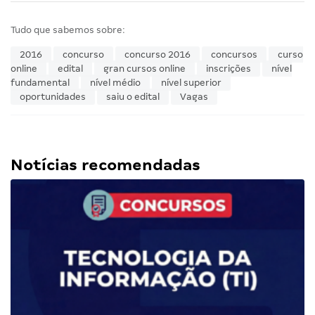
Tudo que sabemos sobre:
2016
concurso
concurso 2016
concursos
curso
online
edital
gran cursos online
inscrições
nível
fundamental
nível médio
nível superior
oportunidades
saiu o edital
Vagas
Notícias recomendadas