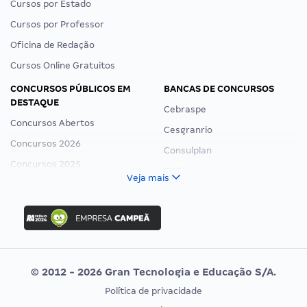
Cursos por Estado
Cursos por Professor
Oficina de Redação
Cursos Online Gratuitos
CONCURSOS PÚBLICOS EM
BANCAS DE CONCURSOS
DESTAQUE
Cebraspe
Concursos Abertos
Cesgranrio
Concursos 2026
Consulplan
Concursos 2025
FCC
Veja mais
Concurso Nacional Unificado
FGV
Concurso Ibama
Idecan
Concurso MPU
Selecon
Editais publicados
Uniase
© 2012 - 2026 Gran Tecnologia e Educação S/A.
Vunesp
Política de privacidade
CONCURSOS POR PROFISSÃO
EXAME DE ORDEM