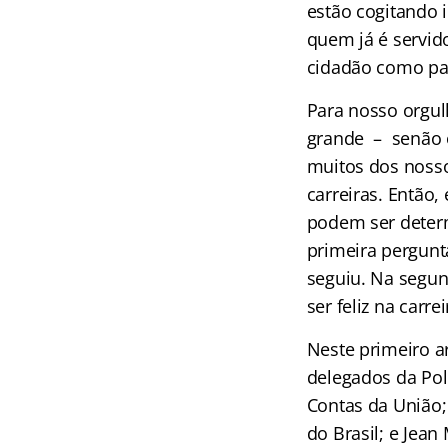
estão cogitando 
quem já é servid
cidadão como pa
Para nosso orgul
grande – senão o
muitos dos nosso
carreiras. Então
podem ser determ
primeira pergunt
seguiu. Na segun
ser feliz na carr
Neste primeiro a
delegados da Pol
Contas da União; 
do Brasil; e Jea