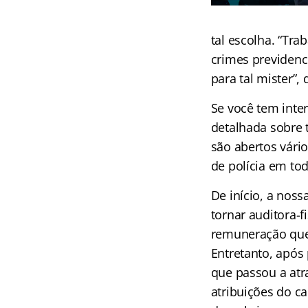
tal escolha. “Tr
crimes previdenc
para tal mister”, d
Se você tem inter
detalhada sobre 
são abertos vári
de polícia em tod
De início, a noss
tornar auditora-f
remuneração que 
Entretanto, após 
que passou a atra
atribuições do ca