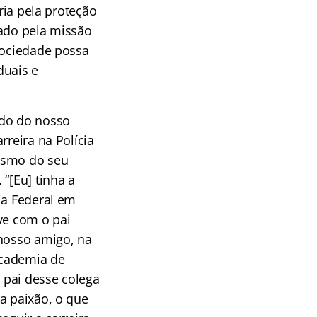
ria pela proteção
onado pela missão
sociedade possa
duais e
ado do nosso
rreira na Polícia
esmo do seu
“[Eu] tinha a
ia Federal em
ve com o pai
 nosso amigo, na
Academia de
O pai desse colega
a paixão, o que