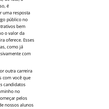
so, é
ar uma resposta
rgo público no
atrativos bem
o o valor da
ra oferece. Esses
as, como já
lusivamente com
r outra carreira
as com você que
s candidatos
caminho no
começar pelos
nde nossos alunos