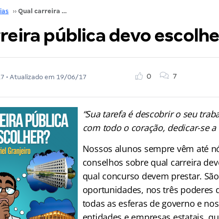
ias
››
Qual carreira pública devo escolher?
reira pública devo escolh
0
7
17
• Atualizado em
19/06/17
“
Sua tarefa é descobrir o seu traba
com todo o coração, dedicar-se a 
Nossos alunos sempre vêm até n
conselhos sobre qual carreira dev
qual concurso devem prestar. São
oportunidades, nos três poderes 
todas as esferas de governo e nos
entidades e empresas estatais, que