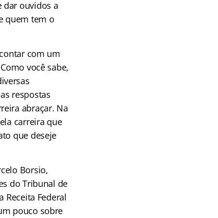
 dar ouvidos a
 de quem tem o
e contar com um
. Como você sabe,
iversas
jas respostas
reira abraçar. Na
ela carreira que
ato que deseje
celo Borsio,
es do Tribunal de
a Receita Federal
 um pouco sobre