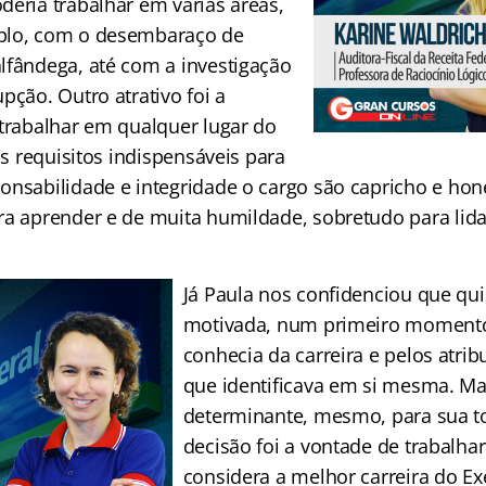
deria trabalhar em várias áreas,
plo, com o desembaraço de
lfândega, até com a investigação
pção. Outro atrativo foi a
 trabalhar em qualquer lugar do
 os requisitos indispensáveis para
onsabilidade e integridade o cargo são capricho e hon
ra aprender e de muita humildade, sobretudo para lid
Já Paula nos confidenciou que qui
motivada, num primeiro momento
conhecia da carreira e pelos atrib
que identificava em si mesma. Ma
determinante, mesmo, para sua 
decisão foi a vontade de trabalha
considera a melhor carreira do Exe