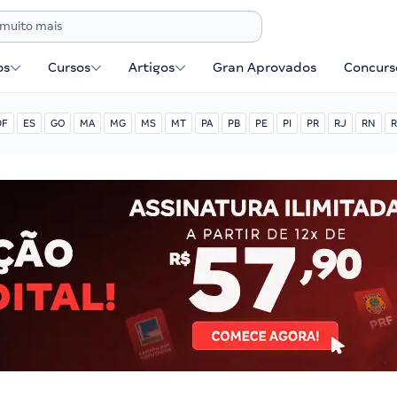
os
Cursos
Artigos
Gran Aprovados
Concurse
DF
ES
GO
MA
MG
MS
MT
PA
PB
PE
PI
PR
RJ
RN
R