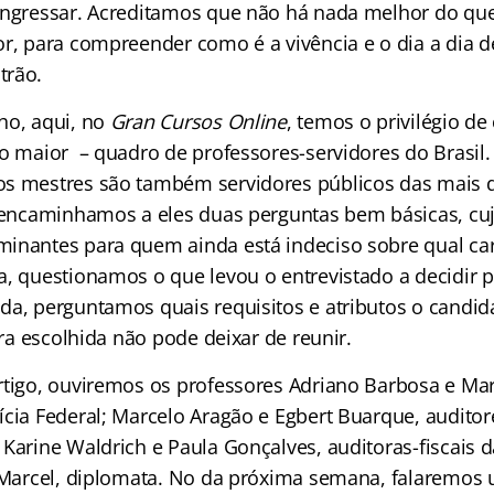
ingressar. Acreditamos que não há nada melhor do que
or, para compreender como é a vivência e o dia a dia
trão.
ho, aqui, no
Gran Cursos Online
, temos o privilégio d
 maior – quadro de professores-servidores do Brasil
s mestres são também servidores públicos das mais d
, encaminhamos a eles duas perguntas bem básicas, cu
inantes para quem ainda está indeciso sobre qual car
a, questionamos o que levou o entrevistado a decidir p
da, perguntamos quais requisitos e atributos o candid
eira escolhida não pode deixar de reunir.
rtigo, ouviremos os professores Adriano Barbosa e Mar
ícia Federal; Marcelo Aragão e Egbert Buarque, auditor
Karine Waldrich e Paula Gonçalves, auditoras-fiscais d
n Marcel, diplomata. No da próxima semana, falaremos