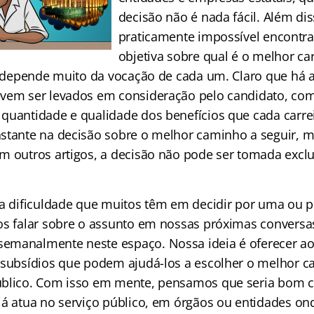
decisão não é nada fácil. Além dis
praticamente impossível encontr
objetiva sobre qual é o melhor ca
la depende muito da vocação de cada um. Claro que há 
vem ser levados em consideração pelo candidato, com
quantidade e qualidade dos benefícios que cada carrei
stante na decisão sobre o melhor caminho a seguir, m
m outros artigos, a decisão não pode ser tomada exc
 a dificuldade que muitos têm em decidir por uma ou po
os falar sobre o assunto em nossas próximas convers
emanalmente neste espaço. Nossa ideia é oferecer ao
 subsídios que podem ajudá-los a escolher o melhor 
úblico. Com isso em mente, pensamos que seria bom 
já atua no serviço público, em órgãos ou entidades o