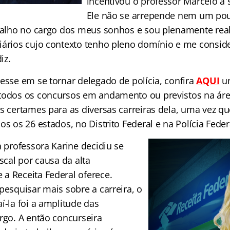
incentivou o professor Marcelo a s
Ele não se arrepende nem um pouc
abalho no cargo dos meus sonhos e sou plenamente real
iários cujo contexto tenho pleno domínio e me consi
iz.
esse em se tornar delegado de polícia, confira
AQUI
um
todos os concursos em andamento ou previstos na áre
os certames para as diversas carreiras dela, uma vez q
os os 26 estados, no Distrito Federal e na Polícia Feder
a professora Karine decidiu se
iscal por causa da alta
a Receita Federal oferece.
pesquisar mais sobre a carreira, o
í-la foi a amplitude das
rgo. A então concurseira