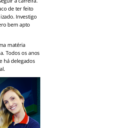
eguir a carreira.
o de ter feito
izado. Investigo
dero bem apto
a matéria
a. Todos os anos
ue há delegados
al.