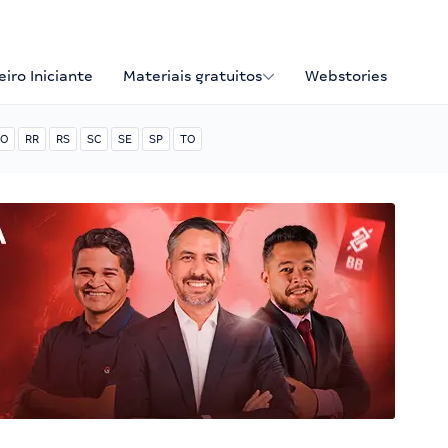
iro Iniciante
Materiais gratuitos
Webstories
O
RR
RS
SC
SE
SP
TO