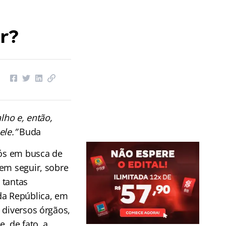
er?
lho e, então,
ele.”
Buda
ós em busca de
em seguir, sobre
 tantas
da República, em
 diversos órgãos,
, de fato, a