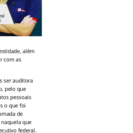
estidade, além
ar com as
s ser auditora
, pelo que
utos pessoais
s o que foi
tomada de
r naquela que
cutivo federal.