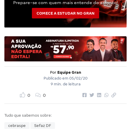
Prepare-se com quem mais entende do assunto!
COMECE A ESTUDAR NO GRAN
Por
Equipe Gran
Publicado em
05/02/20
9 min. de leitura
0
0
Tudo que sabemos sobre:
cebraspe
Sefaz DF