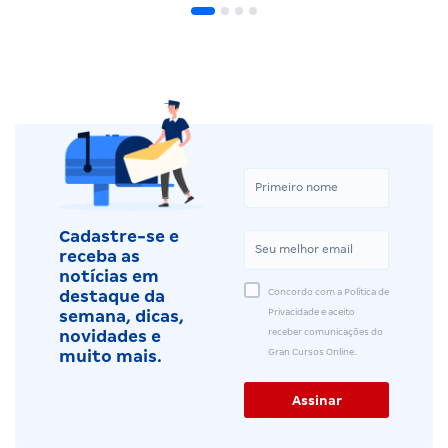
Cadastre-se e
receba as
notícias em
Concordo com a Política de
destaque da
Privacidade e aceito
semana, dicas,
receber comunicações do
novidades e
Gran Cursos Online.
muito mais.