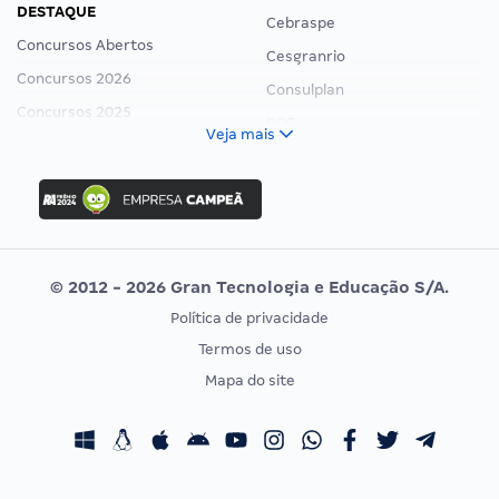
DESTAQUE
Cebraspe
Concursos Abertos
Cesgranrio
Concursos 2026
Consulplan
Concursos 2025
FCC
Veja mais
Concurso Nacional Unificado
FGV
Concurso Ibama
Idecan
Concurso MPU
Selecon
Editais publicados
Uniase
© 2012 - 2026 Gran Tecnologia e Educação S/A.
Vunesp
Política de privacidade
CONCURSOS POR PROFISSÃO
EXAME DE ORDEM
Termos de uso
Concursos Administrativos
OAB
Mapa do site
Concursos Educação
Prova OAB
Concursos Fiscais
Calendário OAB
Concursos Jurídicos
Questões OAB
Concursos Militares
Recursos OAB