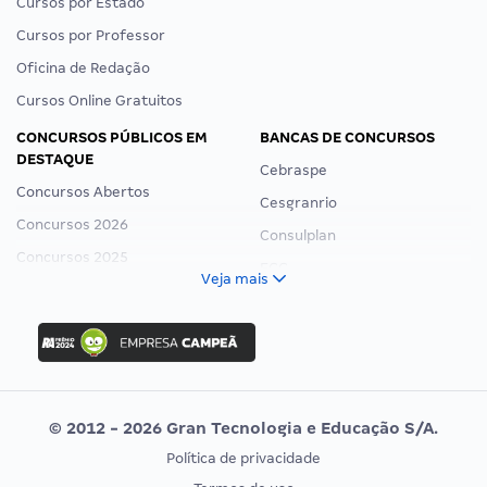
Cursos por Estado
Cursos por Professor
Oficina de Redação
Cursos Online Gratuitos
CONCURSOS PÚBLICOS EM
BANCAS DE CONCURSOS
DESTAQUE
Cebraspe
Concursos Abertos
Cesgranrio
Concursos 2026
Consulplan
Concursos 2025
FCC
Veja mais
Concurso Nacional Unificado
FGV
Concurso Ibama
Idecan
Concurso MPU
Selecon
Editais publicados
Uniase
© 2012 - 2026 Gran Tecnologia e Educação S/A.
Vunesp
Política de privacidade
CONCURSOS POR PROFISSÃO
EXAME DE ORDEM