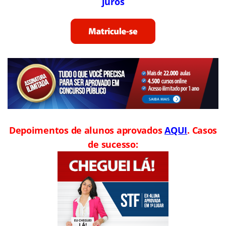
juros
Depoimentos de alunos aprovados
AQUI
. Casos
de sucesso: