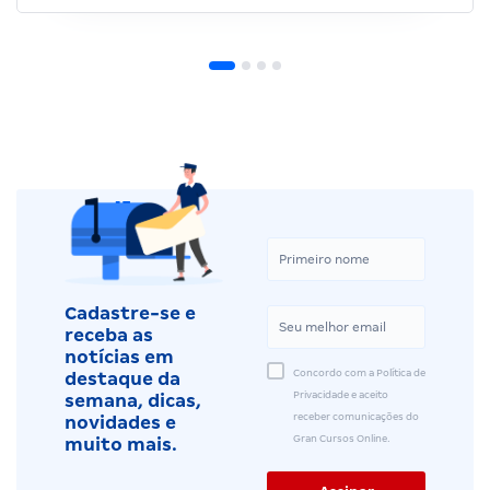
Cadastre-se e
receba as
notícias em
Concordo com a Política de
destaque da
Privacidade e aceito
semana, dicas,
receber comunicações do
novidades e
Gran Cursos Online.
muito mais.