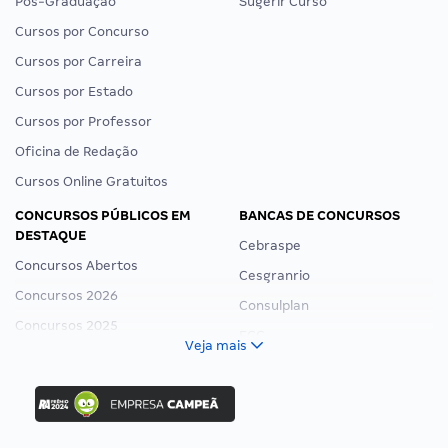
Pós-Graduação
Sugerir Curso
Cursos por Concurso
Cursos por Carreira
Cursos por Estado
Cursos por Professor
Oficina de Redação
Cursos Online Gratuitos
CONCURSOS PÚBLICOS EM
BANCAS DE CONCURSOS
DESTAQUE
Cebraspe
Concursos Abertos
Cesgranrio
Concursos 2026
Consulplan
Concursos 2025
FCC
Veja mais
Concurso Nacional Unificado
FGV
Concurso Ibama
Idecan
Concurso MPU
Selecon
Editais publicados