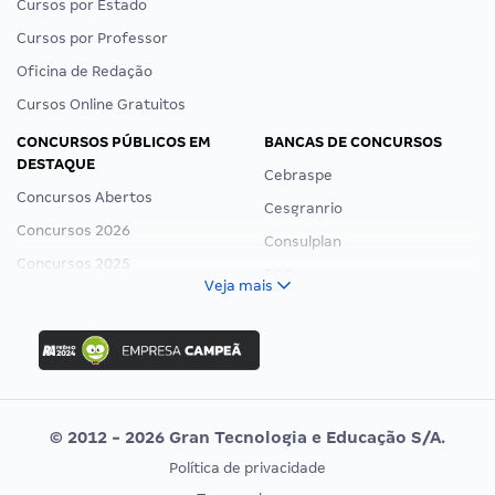
Cursos por Estado
Cursos por Professor
Oficina de Redação
Cursos Online Gratuitos
CONCURSOS PÚBLICOS EM
BANCAS DE CONCURSOS
DESTAQUE
Cebraspe
Concursos Abertos
Cesgranrio
Concursos 2026
Consulplan
Concursos 2025
FCC
Veja mais
Concurso Nacional Unificado
FGV
Concurso Ibama
Idecan
Concurso MPU
Selecon
Editais publicados
Uniase
© 2012 - 2026 Gran Tecnologia e Educação S/A.
Vunesp
Política de privacidade
CONCURSOS POR PROFISSÃO
EXAME DE ORDEM