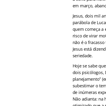
em março, abando
Jesus, dois mil a
parábola de Lucas
quem começa a ed
risco de virar mo
não é o fracasso
Jesus está dizen
seriedade.
Hoje se sabe que
dois psicólogos,
planejamento” (e
subestimar o tem
de inúmeras expe
Não adianta: na 
otimizado que a 