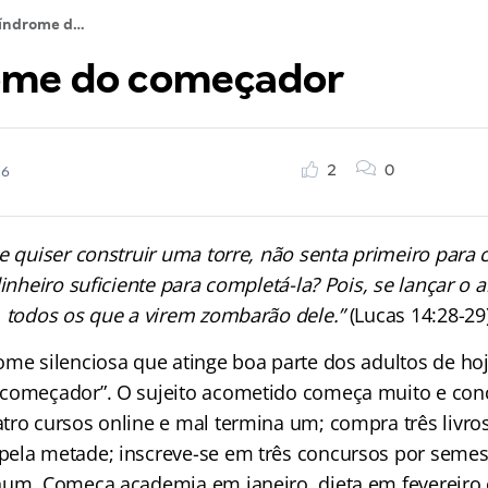
A síndrome do começador
ome do começador
2
0
26
e quiser construir uma torre, não senta primeiro para c
dinheiro suficiente para completá-la? Pois, se lançar o a
, todos os que a virem zombarão dele.”
(Lucas 14:28-29
ome silenciosa que atinge boa parte dos adultos de ho
começador”. O sujeito acometido começa muito e conc
tro cursos online e mal termina um; compra três livro
ela metade; inscreve-se em três concursos por semes
hum. Começa academia em janeiro, dieta em fevereiro 