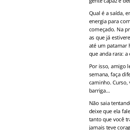
gente capaz e de
Qual é a saída, 
energia para come
começado. Na prát
as que já estive
até um patamar 
que anda rara: a 
Por isso, amigo l
semana, faça dif
caminho. Curso, 
barriga…
Não saia tentando
deixe que ela fa
tanto que você t
jamais teve cor