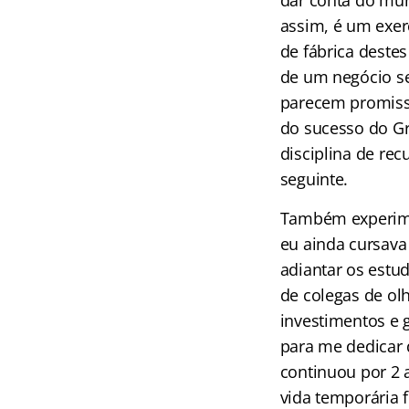
dar conta do mu
assim, é um exer
de fábrica destes
de um negócio se
parecem promiss
do sucesso do G
disciplina de rec
seguinte.
Também experime
eu ainda cursava
adiantar os estu
de colegas de ol
investimentos e 
para me dedicar
continuou por 2 
vida temporária 