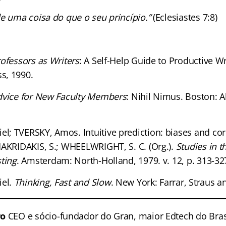
e uma coisa do que o seu princípio.”
(Eclesiastes 7:8)
ofessors as Writers
: A Self-Help Guide to Productive Wri
s, 1990.
dvice for New Faculty Members
: Nihil Nimus. Boston: 
; TVERSKY, Amos. Intuitive prediction: biases and cor
MAKRIDAKIS, S.; WHEELWRIGHT, S. C. (Org.).
Studies in 
ting
. Amsterdam: North-Holland, 1979. v. 12, p. 313-32
el.
Thinking, Fast and Slow
. New York: Farrar, Straus a
ro
CEO e sócio-fundador do Gran, maior Edtech do Bra