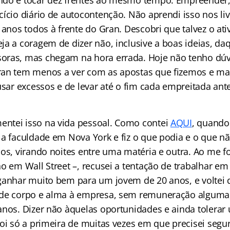
ndo e tocar dez frentes ao mesmo tempo. Empreender
cício diário de autocontenção. Não aprendi isso nos li
 anos todos à frente do Gran. Descobri que talvez o ati
ja a coragem de dizer não, inclusive a boas ideias, da
oras, mas chegam na hora errada. Hoje não tenho dúv
ran tem menos a ver com as apostas que fizemos e ma
usar excessos e de levar até o fim cada empreitada ante
ntei isso na vida pessoal. Como contei
AQUI
, quando
 a faculdade em Nova York e fiz o que podia e o que n
dos, virando noites entre uma matéria e outra. Ao me f
ho em Wall Street –, recusei a tentação de trabalhar e
ganhar muito bem para um jovem de 20 anos, e voltei d
 de corpo e alma à empresa, sem remuneração alguma
anos. Dizer não àquelas oportunidades e ainda tolerar 
foi só a primeira de muitas vezes em que precisei segu