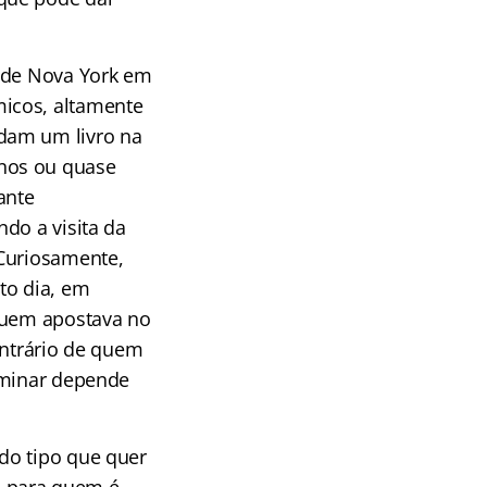
l de Nova York em
icos, altamente
dam um livro na
nos ou quase
ante
do a visita da
 Curiosamente,
to dia, em
 quem apostava no
ntrário de quem
rminar depende
do tipo que quer