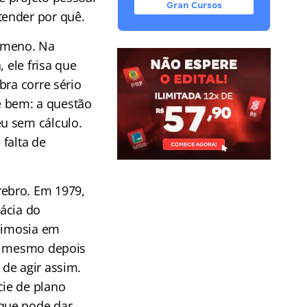
Gran Cursos
tender por quê.
nômeno. Na
 ele frisa que
bra corre sério
te bem: a questão
u sem cálculo.
falta de
rebro. Em 1979,
ácia do
teimosia em
sa mesmo depois
de agir assim.
ie de plano
que pode dar