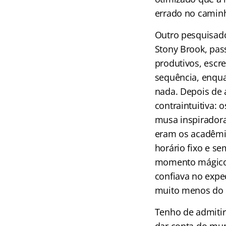
errado no camin
Outro pesquisado
Stony Brook, pas
produtivos, escr
sequência, enqu
nada. Depois de 
contraintuitiva:
musa inspiradora
eram os acadêmi
horário fixo e s
momento mágico 
confiava no expe
muito menos do f
Tenho de admitir