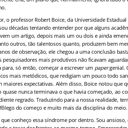
ho.
r, o professor Robert Boice, da Universidade Estadua
sou décadas tentando entender por que alguns acadêm
evem um artigo, depois mais um ou dois e ainda emen
anto outros, tão talentosos quanto, produzem bem me
anos de observação, ele chegou a uma conclusão bast
 os pesquisadores mais produtivos não ficavam aguardan
 para, só então, começar a escrever um
paper
genial.
cos mais metódicos, que redigiam um pouco todo san
em maiores expectativas. Além disso, Boice notou que
quase nunca terminava o que havia começado, ao co
diente regrado. Traduzindo para a nossa realidade, te
ôlego do começo e muito mais da disciplina do meio.
 que conheço essa síndrome por dentro. Sou ansioso, 