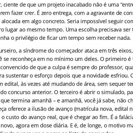
, ciente de que um projeto inacabado não é uma “entre
em fazer crer. É zero entrega, com a agravante de co
r alocada em algo concreto. Seria impossível seguir co
ro lugar ao mesmo tempo. Uma escolha precisava ser 
inha o privilégio de ficar um tempo sem receber nada.
rseiro, a síndrome do começador ataca em três eixos
ê se reconheça em no mínimo um deles. O primeiro é t
 convencido de que a culpa é sempre do professor, qu
ara sustentar o esforço depois que a novidade esfriou.
em edital, às vezes até mudando de área, sem sequer te
do concurso anterior. O terceiro é abrir o simulado, p
 que termina amanhã – e amanhã, você já sabe, não c
eça oferece a ilusão de avanço (matrícula nova, edital
 o custo do avanço real, que é chegar ao fim. É a faláci
novo, agora em dose diária. E é, de longe, o motivo 