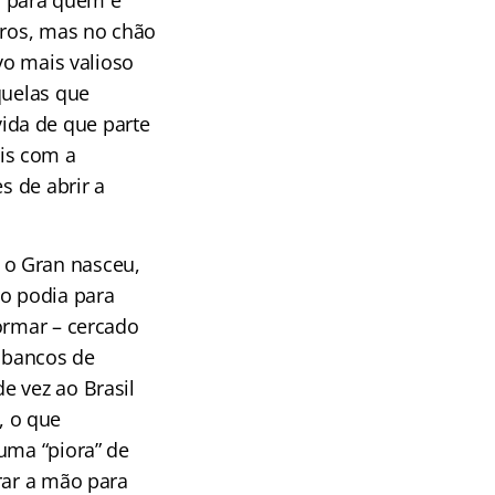
, para quem é
vros, mas no chão
vo mais valioso
quelas que
ida de que parte
is com a
s de abrir a
 o Gran nasceu,
ão podia para
ormar – cercado
m bancos de
e vez ao Brasil
, o que
uma “piora” de
rar a mão para