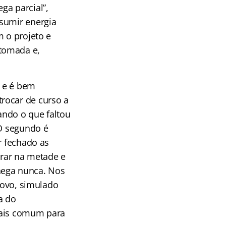
ga parcial”,
nsumir energia
m o projeto e
tomada e,
, e é bem
rocar de curso a
ando o que faltou
 O segundo é
r fechado as
arar na metade e
hega nunca. Nos
 novo, simulado
a do
mais comum para