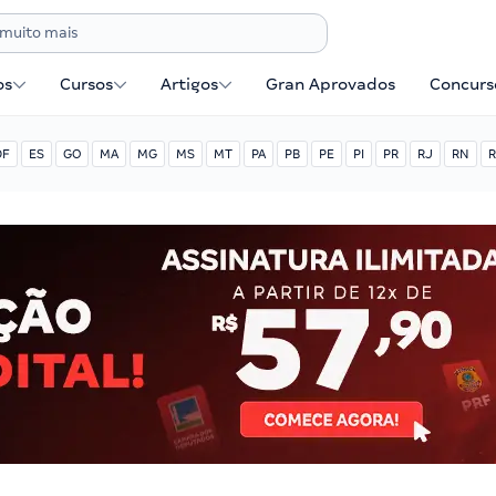
os
Cursos
Artigos
Gran Aprovados
Concurse
DF
ES
GO
MA
MG
MS
MT
PA
PB
PE
PI
PR
RJ
RN
R