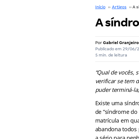
Início
››
Artigos
››
A síndr
Por
Gabriel Granjeiro
Publicado em
29/06/
5 min. de leitura
“Qual de vocês, s
verificar se tem 
puder terminá-la
Existe uma síndr
de “síndrome do 
matrícula em qua
abandona todos p
a sério para nen