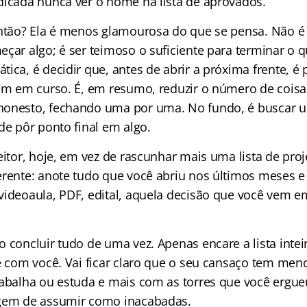
dicada nunca ver o nome na lista de aprovados.
então? Ela é menos glamourosa do que se pensa. Não é
çar algo; é ser teimoso o suficiente para terminar o q
ica, é decidir que, antes de abrir a próxima frente, é 
rem em curso. É, em resumo, reduzir o número de coi
honesto, fechando uma por uma. No fundo, é buscar 
de pôr ponto final em algo.
eitor, hoje, em vez de rascunhar mais uma lista de proj
erente: anote tudo que você abriu nos últimos meses e
videoaula, PDF, edital, aquela decisão que você vem
 concluir tudo de uma vez. Apenas encare a lista inteir
le com você. Vai ficar claro que o seu cansaço tem men
rabalha ou estuda e mais com as torres que você ergu
agem de assumir como inacabadas.