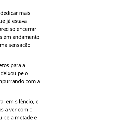
 dedicar mais
ue já estava
preciso encerrar
sas em andamento
uma sensação
etos para a
 deixou pelo
 empurrando com a
a, em silêncio, e
os a ver com o
eu pela metade e