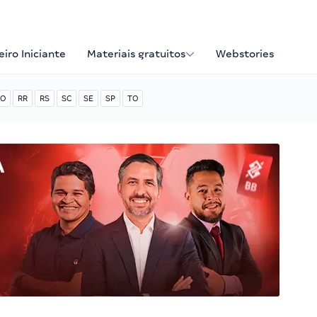
iro Iniciante
Materiais gratuitos
Webstories
O
RR
RS
SC
SE
SP
TO