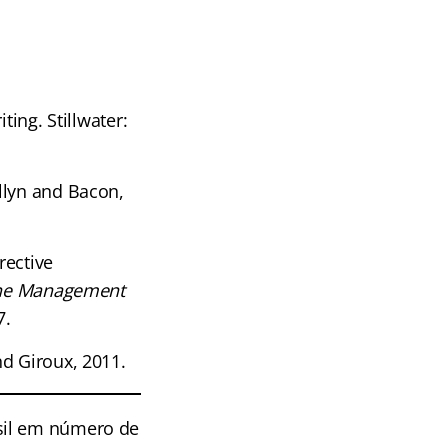
ting. Stillwater:
Allyn and Bacon,
rective
the Management
7.
nd Giroux, 2011.
sil em número de