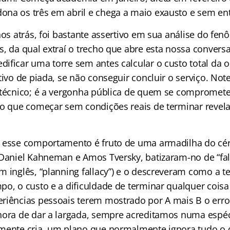
na os três em abril e chega a maio exausto e sem en
nos atrás, foi bastante assertivo em sua análise do fe
, da qual extraí o trecho que abre esta nossa conversa,
ificar uma torre sem antes calcular o custo total da o
tivo de piada, se não conseguir concluir o serviço. No
 técnico; é a vergonha pública de quem se compromete
do que começar sem condições reais de terminar revela 
 esse comportamento é fruto de uma armadilha do cé
 Daniel Kahneman e Amos Tversky, batizaram-no de “fal
m inglês, “planning fallacy”) e o descreveram como a 
po, o custo e a dificuldade de terminar qualquer coi
riências pessoais terem mostrado por A mais B o erro 
hora de dar a largada, sempre acreditamos numa espéc
mente cria, um plano que normalmente ignora tudo o 