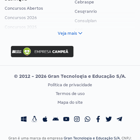
Cebraspe
Concursos Abertos
Cesgranrio
Concursos 2026
Consulplan
Concursos 2025
FCC
Veja mais
Concurso Nacional Unificado
FGV
Concurso Ibama
Idecan
Concurso MPU
Selecon
Editais publicados
Uniase
© 2012 - 2026 Gran Tecnologia e Educação S/A.
Vunesp
Política de privacidade
CONCURSOS POR PROFISSÃO
EXAME DE ORDEM
Termos de uso
Concursos Administrativos
OAB
Mapa do site
Concursos Educação
Prova OAB
Concursos Fiscais
Calendário OAB
Concursos Jurídicos
Questões OAB
Concursos Militares
Recursos OAB
Gran é uma marca da empresa
Gran Tecnologia e Educação S/A
, CNPJ: