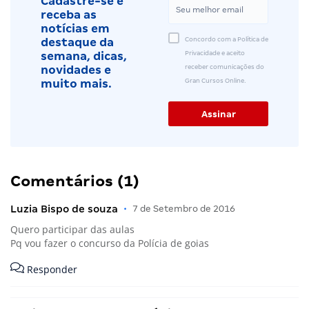
Cadastre-se e
receba as
notícias em
Concordo com a Política de
destaque da
Privacidade e aceito
semana, dicas,
receber comunicações do
novidades e
Gran Cursos Online.
muito mais.
Comentários (1)
Luzia Bispo de souza
•
7 de Setembro de 2016
Quero participar das aulas
Pq vou fazer o concurso da Polícia de goias
Responder