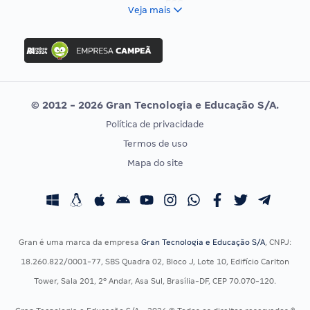
FCC
Veja mais
Concurso Nacional Unificado
FGV
Concurso Ibama
Idecan
Concurso MPU
Selecon
Editais publicados
Uniase
© 2012 - 2026 Gran Tecnologia e Educação S/A.
Vunesp
Política de privacidade
CONCURSOS POR PROFISSÃO
EXAME DE ORDEM
Termos de uso
Concursos Administrativos
OAB
Mapa do site
Concursos Educação
Prova OAB
Concursos Fiscais
Calendário OAB
Concursos Jurídicos
Questões OAB
Concursos Militares
Recursos OAB
Gran é uma marca da empresa
Gran Tecnologia e Educação S/A
, CNPJ:
Concursos Policiais
Exame de Ordem
18.260.822/0001-77, SBS Quadra 02, Bloco J, Lote 10, Edifício Carlton
Concursos Saúde
Tower, Sala 201, 2º Andar, Asa Sul, Brasília-DF, CEP 70.070-120.
Concursos Tribunais