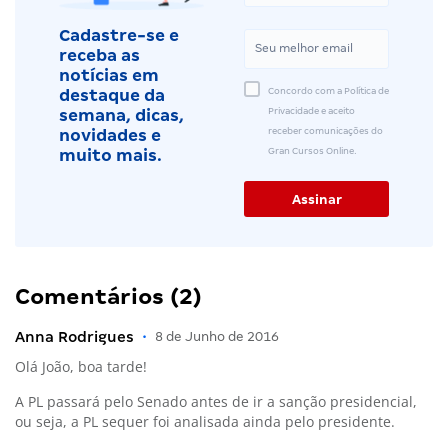
Cadastre-se e
receba as
notícias em
Concordo com a Política de
destaque da
Privacidade e aceito
semana, dicas,
receber comunicações do
novidades e
Gran Cursos Online.
muito mais.
Comentários (2)
Anna Rodrigues
•
8 de Junho de 2016
Olá João, boa tarde!
A PL passará pelo Senado antes de ir a sanção presidencial,
ou seja, a PL sequer foi analisada ainda pelo presidente.