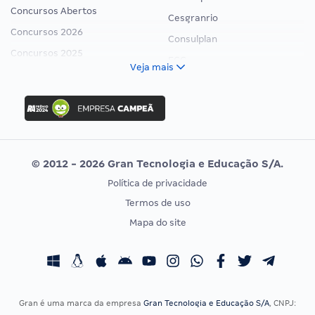
Concursos Abertos
Cesgranrio
Concursos 2026
Consulplan
Concursos 2025
FCC
Veja mais
Concurso Nacional Unificado
FGV
Concurso Ibama
Idecan
Concurso MPU
Selecon
Editais publicados
Uniase
© 2012 - 2026 Gran Tecnologia e Educação S/A.
Vunesp
Política de privacidade
CONCURSOS POR PROFISSÃO
EXAME DE ORDEM
Termos de uso
Concursos Administrativos
OAB
Mapa do site
Concursos Educação
Prova OAB
Concursos Fiscais
Calendário OAB
Concursos Jurídicos
Questões OAB
Concursos Militares
Recursos OAB
Gran é uma marca da empresa
Gran Tecnologia e Educação S/A
, CNPJ: