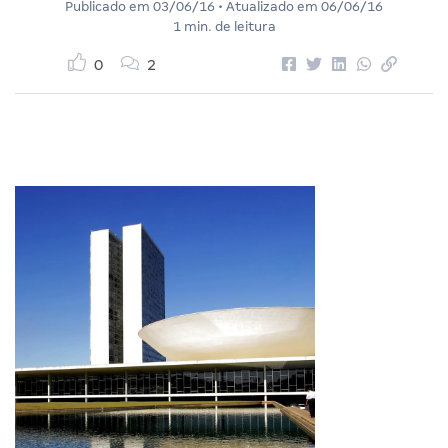
Publicado em
03/06/16
• Atualizado em
06/06/16
1 min. de leitura
0
2