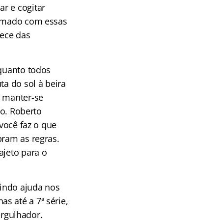
r e cogitar
irmado com essas
uece das
nquanto todos
ta do sol à beira
a manter-se
o. Roberto
 você faz o que
bram as regras.
ajeto para o
dindo ajuda nos
s até a 7ª série,
rgulhador.