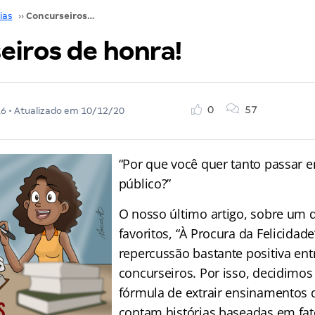
ias
››
Concurseiros de honra!
eiros de honra!
0
57
16
• Atualizado em
10/12/20
“Por que você quer tanto passar 
público?”
O nosso último artigo, sobre um 
favoritos, “À Procura da Felicidade
repercussão bastante positiva ent
concurseiros. Por isso, decidimos
fórmula de extrair ensinamentos 
contam histórias baseadas em fato