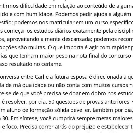
ntirmos dificuldade em relação ao conteúdo de alguma
pido e com humildade. Podemos pedir ajuda a alguém
estão; podemos nos matricular em um curso específico
 começar os estudos diários exatamente pela discipl
os, aproveitando a mente descansada; podemos recorr
 opções são muitas. O que importa é agir com rapidez 
rias que tenham maior peso na nota final do concurs
so resultado no certame.
 conversa entre Carl e a futura esposa é direcionada a
a de má qualidade ou não conta com muitos cursos no
re-se de que você precisa se doar em dobro nos estud
é resolver, por dia, 50 questões de provas anteriores,
 um aluno de formação sólida deve ler, também por dia
erá 30. Em síntese, você cumprirá sempre metas maiore
 e foco. Precisa correr atrás do prejuízo e estabelecer