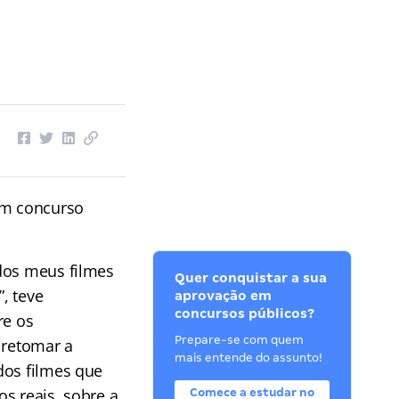
em concurso
dos meus filmes
Quer conquistar a sua
”, teve
aprovação em
concursos públicos?
re os
Prepare-se com quem
 retomar a
mais entende do assunto!
dos filmes que
s reais, sobre a
Comece a estudar no