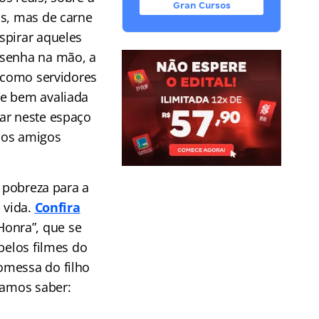
Gran Cursos
as, mas de carne
spirar aqueles
 senha na mão, a
e como servidores
ie bem avaliada
ar neste espaço
sos amigos
a pobreza para a
 vida.
Confira
onra”, que se
belos filmes do
omessa do filho
íamos saber: