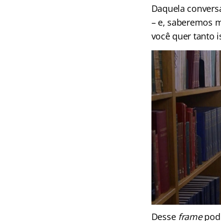
Daquela conversa 
– e, saberemos m
você quer tanto 
Desse
frame
pode