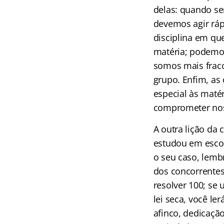
delas: quando se
devemos agir rá
disciplina em qu
matéria; podemos
somos mais frac
grupo. Enfim, as
especial às maté
comprometer nos
A outra lição da
estudou em escol
o seu caso, lemb
dos concorrentes 
resolver 100; se
lei seca, você l
afinco, dedicação