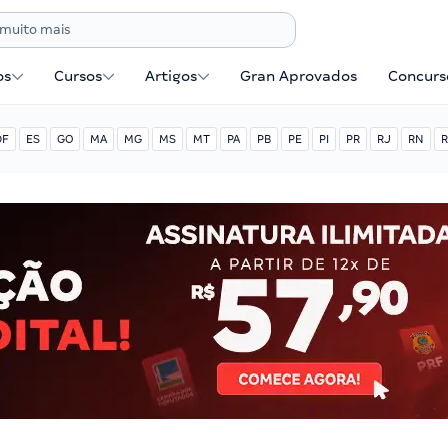
os
Cursos
Artigos
Gran Aprovados
Concurse
DF
ES
GO
MA
MG
MS
MT
PA
PB
PE
PI
PR
RJ
RN
R