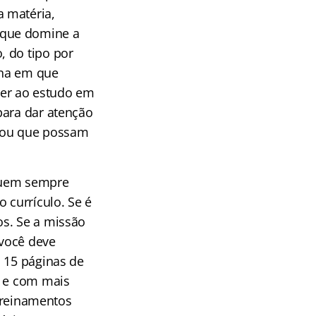
 matéria,
 que domine a
, do tipo por
ina em que
er ao estudo em
para dar atenção
o ou que possam
 quem sempre
 currículo. Se é
os. Se a missão
 você deve
, 15 páginas de
s e com mais
 treinamentos