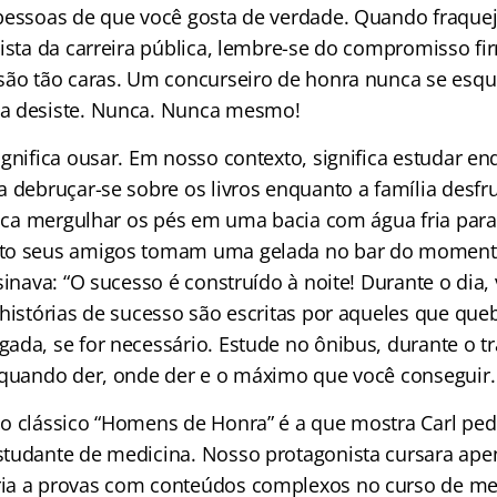
pessoas de que você gosta de verdade. Quando fraqueja
uista da carreira pública, lembre-se do compromisso f
são tão caras. Um concurseiro de honra nunca se esq
a desiste. Nunca. Nunca mesmo!
ignifica ousar. Em nosso contexto, significa estudar e
 debruçar-se sobre os livros enquanto a família desfru
ifica mergulhar os pés em uma bacia com água fria par
to seus amigos tomam uma gelada no bar do moment
sinava: “O sucesso é construído à noite! Durante o dia,
 histórias de sucesso são escritas por aqueles que que
ada, se for necessário. Estude no ônibus, durante o tr
 quando der, onde der e o máximo que você conseguir.
o clássico “Homens de Honra” é a que mostra Carl pe
tudante de medicina. Nosso protagonista cursara apena
ia a provas com conteúdos complexos no curso de me