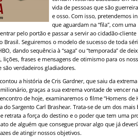
vida de pessoas que são guerreir
e osso. Com isso, pretendemos in
que aguardam na “fila”, com uma
entrar pelo portão e passar a servir ao cidadão-client
o Brasil. Seguiremos o modelo de sucesso de toda sér
 HBO, dando sequência à “saga” ou “temporada” de deix
, lições, frases e mensagens de otimismo para os nos
e são verdadeiros gladiadores.
 contou a história de Cris Gardner, que saiu da extrem
 milionário, graças a sua extrema vontade de vencer na
ncontro de hoje, examinaremos o filme “Homens de H
ia do Sargento Carl Brashear. Trata-se de um dos mais 
 retrata a força do destino e o poder que tem uma pr
relato de alguém que consegue provar algo que já dever
zes de atingir nossos objetivos.