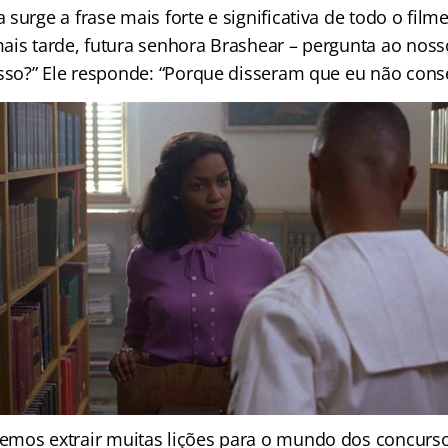
surge a frase mais forte e significativa de todo o film
ais tarde, futura senhora Brashear – pergunta ao nosso
isso?” Ele responde: “Porque disseram que eu não conse
mos extrair muitas lições para o mundo dos concursos