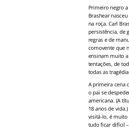
Primeiro negro a
Brashear nasceu 
na roça. Carl Br
persistência, de 
regras e de manu
comovente que no
ensinam muito a 
tentações, de to
todas as tragédi
A primeira cena 
o pai se despede
americana. (A tí
18 anos de vida.)
visitá-lo, é muit
tudo ficar difícil