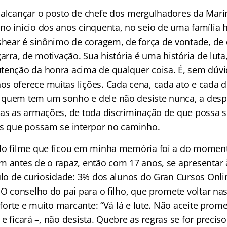
 alcançar o posto de chefe dos mergulhadores da Mari
no início dos anos cinquenta, no seio de uma família 
ashear é sinônimo de coragem, de força de vontade, de
garra, de motivação. Sua história é uma história de lut
tenção da honra acima de qualquer coisa. É, sem dúvi
s oferece muitas lições. Cada cena, cada ato e cada d
quem tem um sonho e dele não desiste nunca, a despe
das as armações, de toda discriminação de que possa s
as que possam se interpor no caminho.
do filme que ficou em minha memória foi a do momen
m antes de o rapaz, então com 17 anos, se apresentar
tulo de curiosidade: 3% dos alunos do Gran Cursos On
 O conselho do pai para o filho, que promete voltar nas
o forte e muito marcante: “Vá lá e lute. Não aceite pro
 – e ficará –, não desista. Quebre as regras se for preci