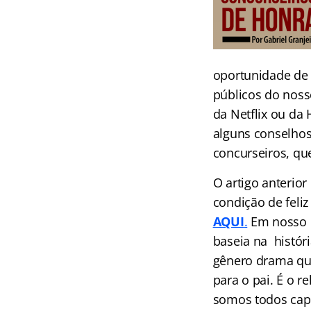
oportunidade de 
públicos do noss
da Netflix ou da
alguns conselhos
concurseiros, qu
O artigo anterior
condição de feliz
AQUI
.
Em nosso e
baseia na histór
gênero drama que
para o pai. É o 
somos todos capa