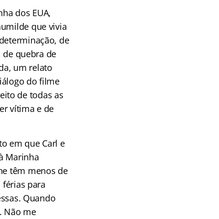
nha dos EUA,
humilde que vivia
 determinação, de
a, de quebra de
da, um relato
iálogo do filme
ito de todas as
er vítima e de
to em que Carl e
 à Marinha
line têm menos de
 férias para
messas. Quando
so. Não me