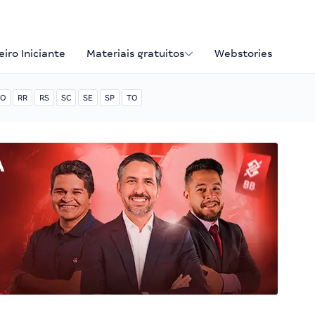
iro Iniciante
Materiais gratuitos
Webstories
O
RR
RS
SC
SE
SP
TO