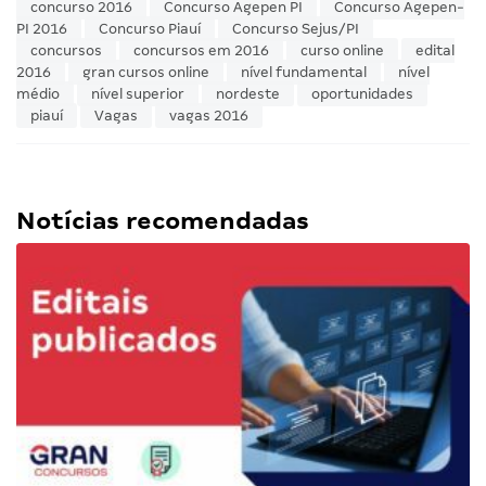
concurso 2016
Concurso Agepen PI
Concurso Agepen-
PI 2016
Concurso Piauí
Concurso Sejus/PI
concursos
concursos em 2016
curso online
edital
2016
gran cursos online
nível fundamental
nível
médio
nível superior
nordeste
oportunidades
piauí
Vagas
vagas 2016
Notícias recomendadas