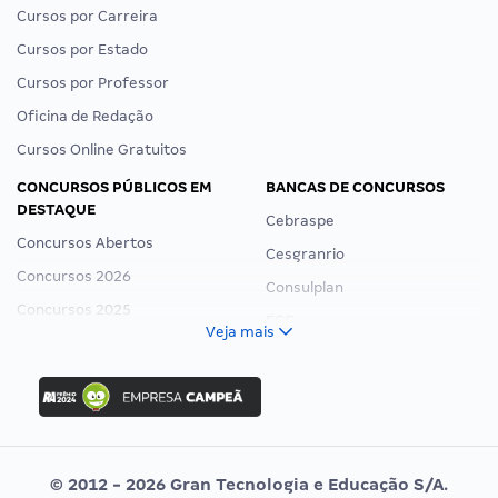
Cursos por Carreira
Cursos por Estado
Cursos por Professor
Oficina de Redação
Cursos Online Gratuitos
CONCURSOS PÚBLICOS EM
BANCAS DE CONCURSOS
DESTAQUE
Cebraspe
Concursos Abertos
Cesgranrio
Concursos 2026
Consulplan
Concursos 2025
FCC
Veja mais
Concurso Nacional Unificado
FGV
Concurso Ibama
Idecan
Concurso MPU
Selecon
Editais publicados
Uniase
© 2012 - 2026 Gran Tecnologia e Educação S/A.
Vunesp