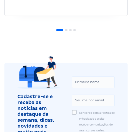
Cadastre-se e
receba as
notícias em
Concordo com a Política de
destaque da
Privacidade e aceito
semana, dicas,
receber comunicações do
novidades e
Gran Cursos Online.
muito mais.