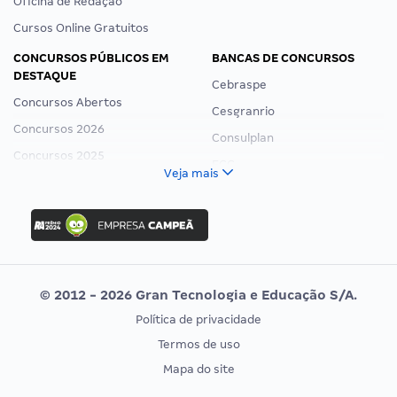
Oficina de Redação
Cursos Online Gratuitos
CONCURSOS PÚBLICOS EM
BANCAS DE CONCURSOS
DESTAQUE
Cebraspe
Concursos Abertos
Cesgranrio
Concursos 2026
Consulplan
Concursos 2025
FCC
Veja mais
Concurso Nacional Unificado
FGV
Concurso Ibama
Idecan
Concurso MPU
Selecon
Editais publicados
Uniase
© 2012 - 2026 Gran Tecnologia e Educação S/A.
Vunesp
Política de privacidade
CONCURSOS POR PROFISSÃO
EXAME DE ORDEM
Termos de uso
Concursos Administrativos
OAB
Mapa do site
Concursos Educação
Prova OAB