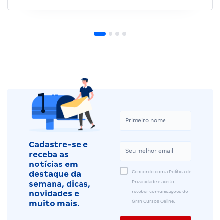
Cadastre-se e
receba as
notícias em
Concordo com a Política de
destaque da
Privacidade e aceito
semana, dicas,
receber comunicações do
novidades e
Gran Cursos Online.
muito mais.