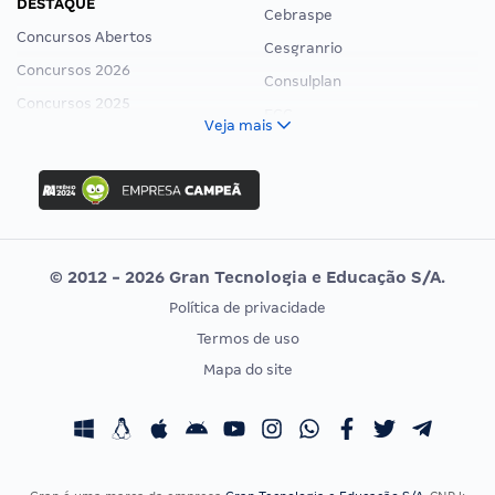
DESTAQUE
Cebraspe
Concursos Abertos
Cesgranrio
Concursos 2026
Consulplan
Concursos 2025
FCC
Veja mais
Concurso Nacional Unificado
FGV
Concurso Ibama
Idecan
Concurso MPU
Selecon
Editais publicados
Uniase
© 2012 - 2026 Gran Tecnologia e Educação S/A.
Vunesp
Política de privacidade
CONCURSOS POR PROFISSÃO
EXAME DE ORDEM
Termos de uso
Concursos Administrativos
OAB
Mapa do site
Concursos Educação
Prova OAB
Concursos Fiscais
Calendário OAB
Concursos Jurídicos
Questões OAB
Concursos Militares
Recursos OAB