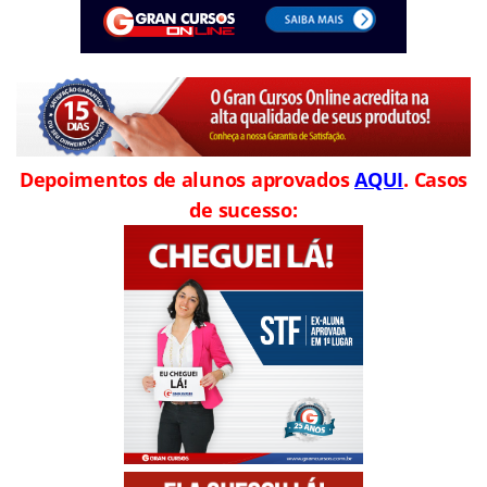
Depoimentos de alunos aprovados
AQUI
. Casos
de sucesso: