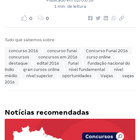
Publicado em
02/05/16
1 min. de leitura
0
0
Tudo que sabemos sobre:
concurso 2016
concurso funai
Concurso Funai 2016
concursos
concursos em 2016
curso online
destaque
edital 2016
funai
fundação nacional do
índio
gran cursos online
nível fundamental
nível
médio
nível superior
oportunidades
Vagas
vagas
2016
Notícias recomendadas