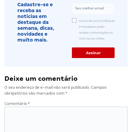
Cadastre-se e
receba as
notícias em
Concordo com a Política de
destaque da
Privacidade e aceito
semana, dicas,
receber comunicações do
novidades e
Gran Cursos Online.
muito mais.
Deixe um comentário
O seu endereço de e-mail não será publicado.
Campos
obrigatórios são marcados com
*
Comentário
*