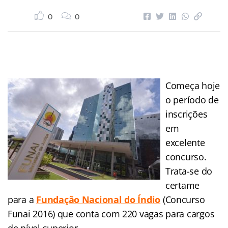
0
0
Começa hoje
o período de
inscrições
em
excelente
concurso.
Trata-se do
certame
para a
Fundação Nacional do Índio
(Concurso
Funai 2016) que conta com 220 vagas para cargos
de nível superior.