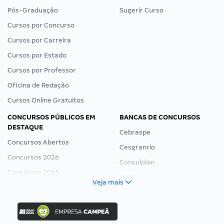
Pós-Graduação
Sugerir Curso
Cursos por Concurso
Cursos por Carreira
Cursos por Estado
Cursos por Professor
Oficina de Redação
Cursos Online Gratuitos
CONCURSOS PÚBLICOS EM
BANCAS DE CONCURSOS
DESTAQUE
Cebraspe
Concursos Abertos
Cesgranrio
Concursos 2026
Consulplan
Concursos 2025
FCC
Veja mais
Concurso Nacional Unificado
FGV
Concurso Ibama
Idecan
Concurso MPU
Selecon