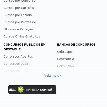
Cursos por Concurso
Cursos por Carreira
Cursos por Estado
Cursos por Professor
Oficina de Redação
Cursos Online Gratuitos
CONCURSOS PÚBLICOS EM
BANCAS DE CONCURSOS
DESTAQUE
Cebraspe
Concursos Abertos
Cesgranrio
Concursos 2026
Consulplan
Concursos 2025
FCC
Veja mais
Concurso Nacional Unificado
FGV
Concurso Ibama
Idecan
Concurso MPU
Selecon
Editais publicados
Uniase