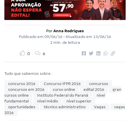
Por
Anna Rodrigues
Publicado em
09/06/16
• Atualizado em
13/06/16
2 min. de leitura
0
6
Tudo que sabemos sobre:
concurso 2016
Concurso IFPR 2016
concursos
concursos em 2016
curso online
edital 2016
gran
cursos online
Instituto Federal do Paraná
nível
fundamental
nível médio
nível superior
oportunidades
técnico administrativo
Vagas
vagas
2016