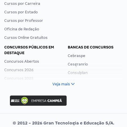
Cursos por Carreira
Cursos por Estado
Cursos por Professor
Oficina de Redação
Cursos Online Gratuitos
CONCURSOS PÚBLICOS EM
BANCAS DE CONCURSOS
DESTAQUE
Cebraspe
Concursos Abertos
Cesgranrio
Concursos 2026
Consulplan
Concursos 2025
FCC
Veja mais
Concurso Nacional Unificado
FGV
Concurso Ibama
Idecan
Concurso MPU
Selecon
Editais publicados
Uniase
© 2012 - 2026 Gran Tecnologia e Educação S/A.
Vunesp