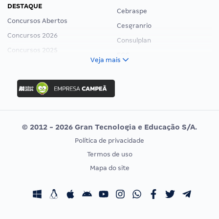
DESTAQUE
Cebraspe
Concursos Abertos
Cesgranrio
Concursos 2026
Consulplan
Concursos 2025
FCC
Veja mais
Concurso Nacional Unificado
FGV
Concurso Ibama
Idecan
Concurso MPU
Selecon
Editais publicados
Uniase
© 2012 - 2026 Gran Tecnologia e Educação S/A.
Vunesp
Política de privacidade
CONCURSOS POR PROFISSÃO
EXAME DE ORDEM
Termos de uso
Concursos Administrativos
OAB
Mapa do site
Concursos Educação
Prova OAB
Concursos Fiscais
Calendário OAB
Concursos Jurídicos
Questões OAB
Concursos Militares
Recursos OAB