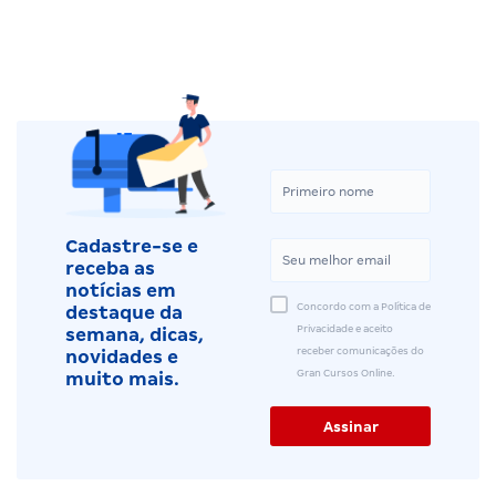
Cadastre-se e
receba as
notícias em
Concordo com a Política de
destaque da
Privacidade e aceito
semana, dicas,
receber comunicações do
novidades e
Gran Cursos Online.
muito mais.