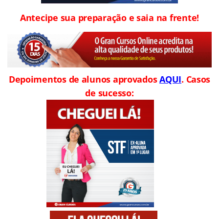
Antecipe sua preparação e saia na frente!
Depoimentos de alunos aprovados
AQUI
. Casos
de sucesso: