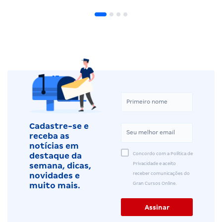
Cadastre-se e
receba as
notícias em
Concordo com a Política de
destaque da
Privacidade e aceito
semana, dicas,
receber comunicações do
novidades e
Gran Cursos Online.
muito mais.