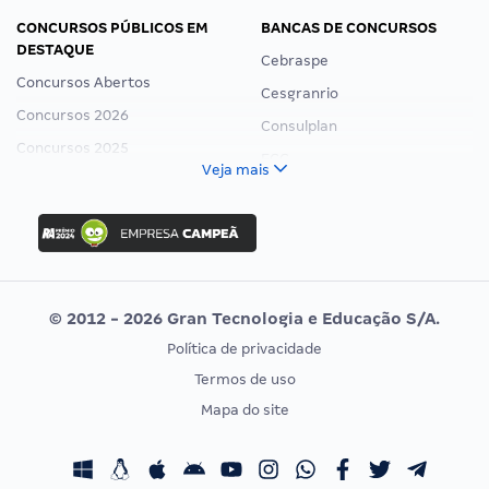
CONCURSOS PÚBLICOS EM
BANCAS DE CONCURSOS
DESTAQUE
Cebraspe
Concursos Abertos
Cesgranrio
Concursos 2026
Consulplan
Concursos 2025
FCC
Veja mais
Concurso Nacional Unificado
FGV
Concurso Ibama
Idecan
Concurso MPU
Selecon
Editais publicados
Uniase
© 2012 - 2026 Gran Tecnologia e Educação S/A.
Vunesp
Política de privacidade
CONCURSOS POR PROFISSÃO
EXAME DE ORDEM
Termos de uso
Concursos Administrativos
OAB
Mapa do site
Concursos Educação
Prova OAB
Concursos Fiscais
Calendário OAB