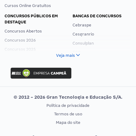
Cursos Online Gratuitos
CONCURSOS PÚBLICOS EM
BANCAS DE CONCURSOS
DESTAQUE
Cebraspe
Concursos Abertos
Cesgranrio
Concursos 2026
Consulplan
Concursos 2025
FCC
Veja mais
Concurso Nacional Unificado
FGV
Concurso Ibama
Idecan
Concurso MPU
Selecon
Editais publicados
Uniase
© 2012 - 2026 Gran Tecnologia e Educação S/A.
Vunesp
Política de privacidade
CONCURSOS POR PROFISSÃO
EXAME DE ORDEM
Termos de uso
Concursos Administrativos
OAB
Mapa do site
Concursos Educação
Prova OAB
Concursos Fiscais
Calendário OAB