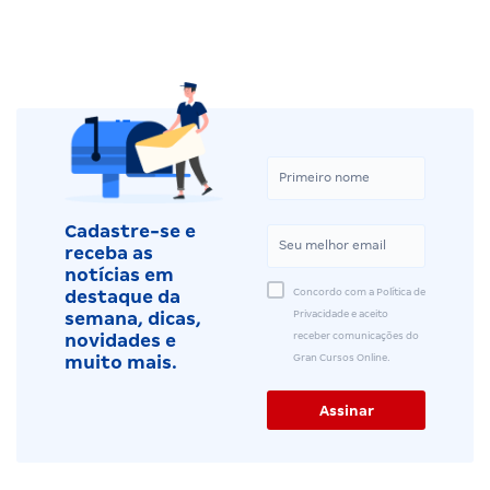
Cadastre-se e
receba as
notícias em
Concordo com a Política de
destaque da
Privacidade e aceito
semana, dicas,
receber comunicações do
novidades e
Gran Cursos Online.
muito mais.