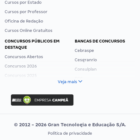
Cursos por Estado
Cursos por Professor
Oficina de Redação
Cursos Online Gratuitos
CONCURSOS PÚBLICOS EM
BANCAS DE CONCURSOS
DESTAQUE
Cebraspe
Concursos Abertos
Cesgranrio
Concursos 2026
Consulplan
Concursos 2025
FCC
Veja mais
Concurso Nacional Unificado
FGV
Concurso Ibama
Idecan
Concurso MPU
Selecon
Editais publicados
Uniase
© 2012 - 2026 Gran Tecnologia e Educação S/A.
Vunesp
Política de privacidade
CONCURSOS POR PROFISSÃO
EXAME DE ORDEM