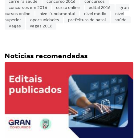
carreira saúde
concurso 2016
concursos
concursos em 2016
curso online
edital 2016
gran
cursos online
nível fundamental
nível médio
nível
superior
oportunidades
prefeitura de natal
saúde
Vagas
vagas 2016
Notícias recomendadas