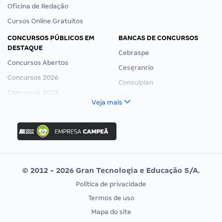
Oficina de Redação
Cursos Online Gratuitos
CONCURSOS PÚBLICOS EM
BANCAS DE CONCURSOS
DESTAQUE
Cebraspe
Concursos Abertos
Cesgranrio
Concursos 2026
Consulplan
Concursos 2025
FCC
Veja mais
Concurso Nacional Unificado
FGV
Concurso Ibama
Idecan
Concurso MPU
Selecon
Editais publicados
Uniase
© 2012 - 2026 Gran Tecnologia e Educação S/A.
Vunesp
Política de privacidade
CONCURSOS POR PROFISSÃO
EXAME DE ORDEM
Termos de uso
Concursos Administrativos
OAB
Mapa do site
Concursos Educação
Prova OAB