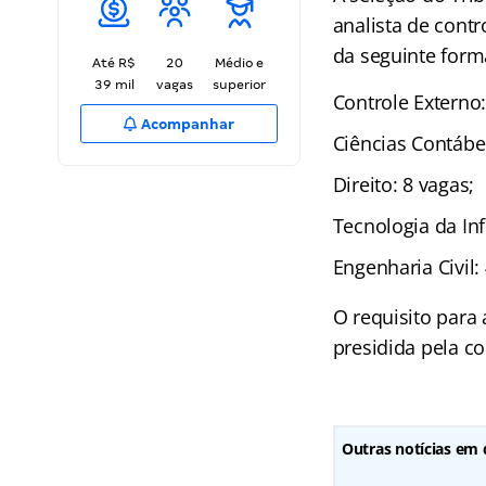
analista de contr
da seguinte form
Até R$
20
Médio e
39 mil
vagas
superior
Controle Externo:
Acompanhar
Ciências Contábei
Direito: 8 vagas;
Tecnologia da In
Engenharia Civil:
O requisito para 
presidida pela c
Outras notícias em 