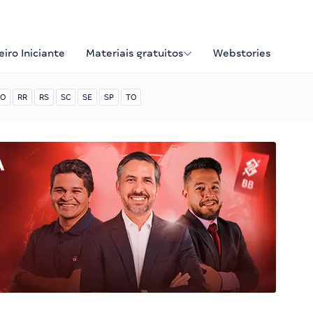
iro Iniciante
Materiais gratuitos
Webstories
O
RR
RS
SC
SE
SP
TO