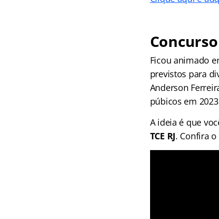
Concurso 
Ficou animado em
previstos para d
Anderson Ferreir
púbicos em 2023 
A ideia é que vo
TCE RJ
. Confira o