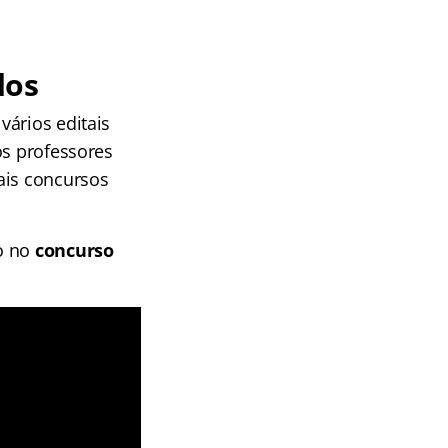
dos
vários editais
s professores
ais concursos
ão no
concurso