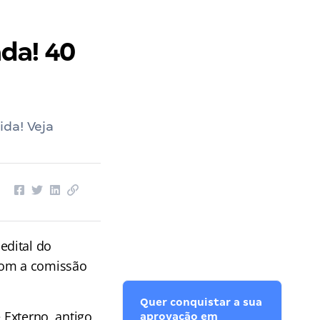
da! 40
ida! Veja
edital do
 com a comissão
Quer conquistar a sua
 Externo, antigo
aprovação em