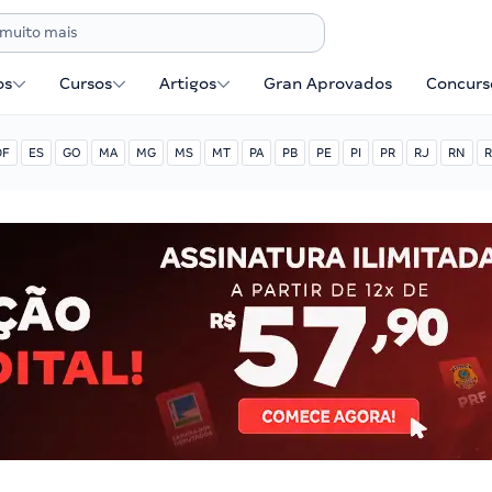
os
Cursos
Artigos
Gran Aprovados
Concurse
DF
ES
GO
MA
MG
MS
MT
PA
PB
PE
PI
PR
RJ
RN
R