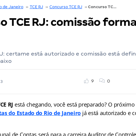
o de Janeiro
››
TCE RJ
››
Concurso TCE RJ
››
Concurso TCE RJ: comissão formada! 40 vagas
o TCE RJ: comissão forma
: certame está autorizado e comissão está defin
aixo
9
0
23
CE RJ
está chegando, você está preparado? O próximo 
tas do Estado do Rio de Janeiro
já está autorizado e
unal de Contas será para a carreira Auditor de Controle