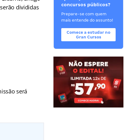
concursos públicos?
serão divididas
Prepare-se com quem
mais entende do assunto!
Comece a estudar no
Gran Cursos
missão será