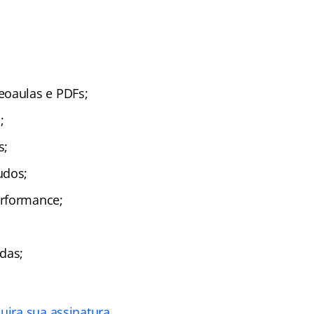
eoaulas e PDFs;
;
s;
udos;
rformance;
das;
uira sua assinatura