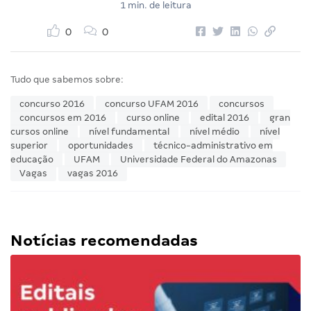
1 min. de leitura
0
0
Tudo que sabemos sobre:
concurso 2016
concurso UFAM 2016
concursos
concursos em 2016
curso online
edital 2016
gran
cursos online
nível fundamental
nível médio
nível
superior
oportunidades
técnico-administrativo em
educação
UFAM
Universidade Federal do Amazonas
Vagas
vagas 2016
Notícias recomendadas