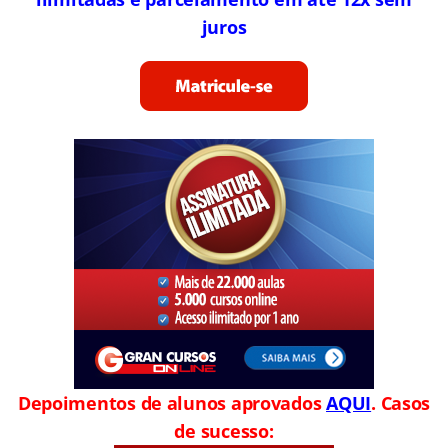
juros
Depoimentos de alunos aprovados
AQUI
. Casos
de sucesso: