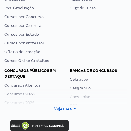
Pós-Graduação
Sugerir Curso
Cursos por Concurso
Cursos por Carreira
Cursos por Estado
Cursos por Professor
Oficina de Redação
Cursos Online Gratuitos
CONCURSOS PÚBLICOS EM
BANCAS DE CONCURSOS
DESTAQUE
Cebraspe
Concursos Abertos
Cesgranrio
Concursos 2026
Consulplan
Concursos 2025
FCC
Veja mais
Concurso Nacional Unificado
FGV
Concurso Ibama
Idecan
Concurso MPU