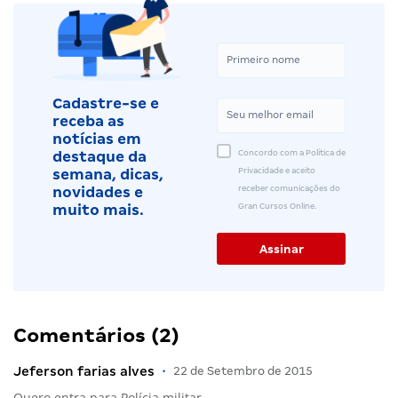
Cadastre-se e
receba as
notícias em
Concordo com a Política de
destaque da
Privacidade e aceito
semana, dicas,
receber comunicações do
novidades e
Gran Cursos Online.
muito mais.
Comentários (2)
Jeferson farias alves
•
22 de Setembro de 2015
Quero entra para Polícia militar