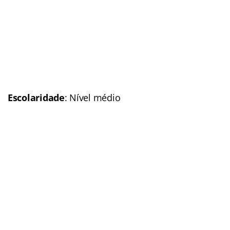
Escolaridade
:
Nível Médio
Número de vagas:
2.000
Remuneração
: Até R$ 3
mil
(Veja mais informações)
Situação:
Anunciado
Previsão p/ publicação
do edital:
2016
Link do último edital
Polícia Militar do Amazonas (PM-AM)
Concurso
: Polícia Militar
do Amazonas (PM-AM)
Banca organizadora
: Em