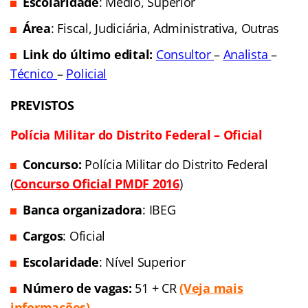
Concurso
: Concurso Senado Federal
Banca Examinadora
: a definir
Total de Vagas:
a definir (cerca de 1.200 cargos
vagos)
Remuneração
: de R$ 16.014,16 a R$ 27.582,21
(Veja mais informações)
Taxa de Inscrição:
a definir
Datas de Inscrição:
a definir
Data da Prova:
a definir
Região
: Brasília-DF
Escolaridade
: Médio, Superior
Área
: Fiscal, Judiciária, Administrativa, Outras