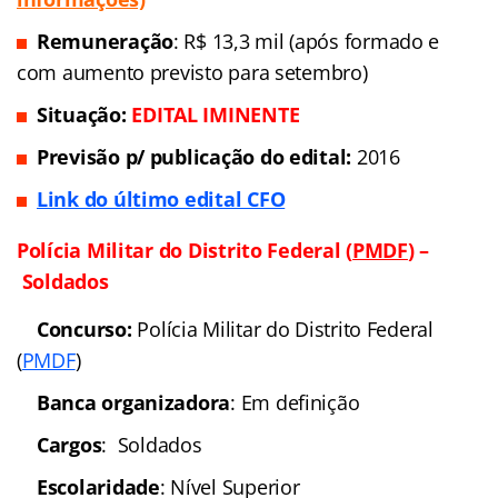
Link do último edital:
Consultor
–
Analista
–
Técnico
–
Policial
PREVISTOS
Polícia Militar do Distrito Federal – Oficial
Concurso:
Polícia Militar do Distrito Federal
(
Concurso Oficial PMD
F
2016
)
Banca organizadora
: IBEG
Cargos
: Oficial
Escolaridade
: Nível Superior
Número de vagas:
51 + CR
(Veja mais
informações)
Remuneração
: R$ 13,3 mil (após formado e