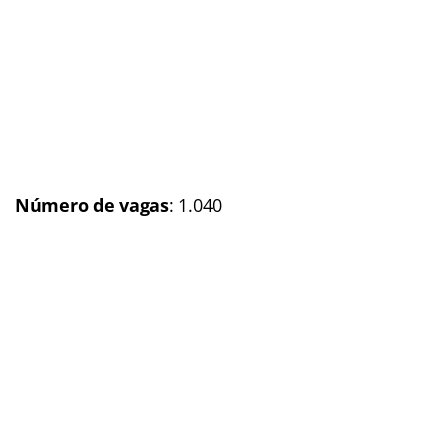
definição
Cargos
: Soldado; Oficial
Escolaridade
: Nível
médio e superior
Número de vagas:
5 mil
Remuneração
: Até R$ 3
mil
(Veja mais informações)
Situação:
Edital em breve
Previsão p/ publicação
do edital
: 2016
Link do último
edital:
Oficiais
Soldado
Polícia Militar do Amapá (PM-AP)