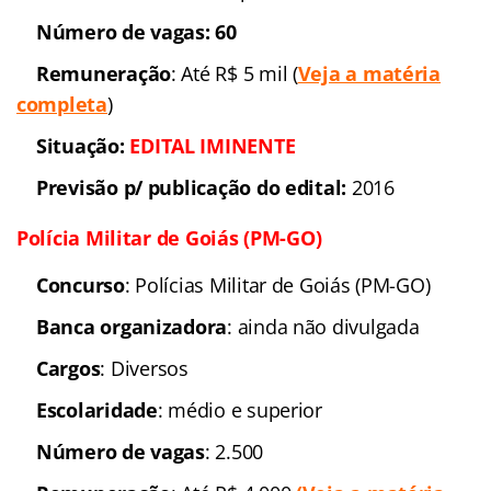
Número de vagas:
1.900
(
Leia a matéria completa – clique aqui
)
Remuneração
: Até R$
6 mil
Situação:
Autorizado
Previsão p/ publicação
do edital:
2017
Link do último edital
soldados
Polícia Militar de Pernambuco
Concurso:
Polícia Militar
de Pernambuco (PM-PE)
Banca organizadora
: A