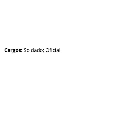
Remuneração
: Até
R$4 mil
(Veja mais informações)
Situação:
AUTORIZADO
Previsão p/ publicação
do edital
: 2016
Link do último edital
Polícia Militar da Bahia (PM-BA)
Concurso:
Polícia Militar
da Bahia (PM-BA)
Banca organizadora
: Em
definição
Cargos
: Soldado