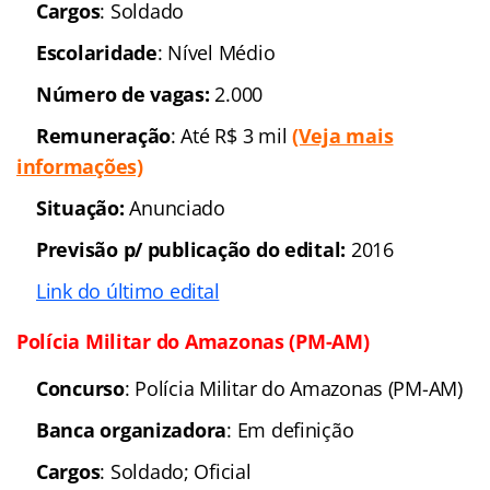
informações
)
Situação: Edital iminente
Previsão p/ publicação do edital:
2016
Link do último edital
:
Soldado
||
Oficial
Polícia Civil de Mato Grosso (PC-MT)
Concurso
: Polícia Civil de Mato Grosso
Banca organizadora
: Em definição
Cargo:
Delegado; Papiloscopista; Técnico em
Necropsia
Escolaridade
: Nível superior
Número de vagas:
290
Remuneração
: Até R$ 9.049,05