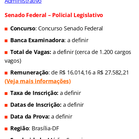
superior
Número de vag
as:
1.500
(expectativa)
Remuneração
: R$ 7 mil
(Veja mais informações)
Situação:
Previsto
Previsão p/ publicação
do edital:
2016/2017
Link do último edital
–
Policial
Link do último edital –
Policial – Agente Administrativo
Senado Federal – Policial Legislativo