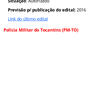
Concurso
: Polícias Militar
de Goiás (PM-GO)
Banca organizadora
:
ainda não divulgada
Cargos
: Diversos
Escolaridade
: médio e
superior
Número de vagas
: 2.500
Remuneração
: Até R$
4.000
(Veja a matéria completa)
Situação:
Edital
iminente
Link do último edital:
Polícia Militar de Goiás