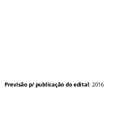
mil
(
Veja a matéria completa
)
Situação:
AUTORIZADO
Previsão p/ publicação
do edital:
1º semestre de 2016
Polícia Militar do Rio Grande do Norte (PM-RN)
Concurso:
Polícia Militar
do Rio Grande do Norte (Concurso PM-RN 2016)
Banca organizadora
: Em definição
Cargos
: Soldado; Oficial; e outros
Escolaridade
: Nível Médio e superior
Número de vagas:
Em definição
Remuneração
: Até R$ 7,9 mil
(Veja mais