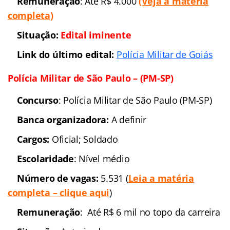
definir
Cargos
: Oficial
Escolaridade
:
Nível superior
Número de vagas: 60
Remuneração
: Até R$ 5
mil (
Veja a matéria completa
)
Situação:
EDITAL
IMINENTE
Previsão p/ publicação
do edital:
2016
Polícia Militar de Goiás (PM-GO)