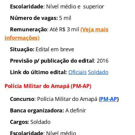
Situação:
Autorizado
Previsão p/ publicação do edital:
2016
(
veja a
matéria completa
)
Link do último edital:
Polícia Civil
Polícia Civil de Mato Grosso do Sul (PC-MS)
Concurso
: Polícia Civil de Mato Grosso do Sul
Banca organizadora
: Em definição
Cargos
: Investigador; Escrivão; Delegado
Escolaridade
: Nível superior
Número de vagas
: Em definição
Remuneração
: Até R$ R$14.229,49