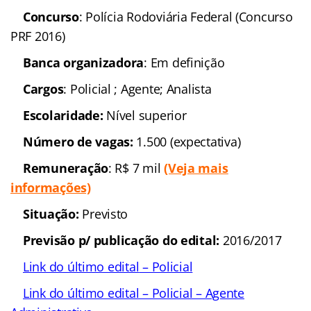
Publicação do edital:
2016/2017
Link do último edital:
Agente Administrativo
–
Perito
–
Escrivão
–
Delegado
Polícia Rodoviária Federal
Concurso
: Polícia
Rodoviária Federal (Concurso PRF 2016)
Banca organizadora
: Em
definição
Cargos
: Policial ; Agente;
Analista
Escolaridade:
Nível