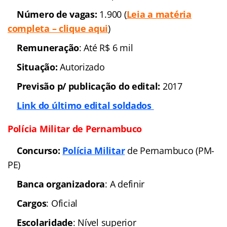
com aumento previsto para setembro)
Situação:
EDITAL IMINENTE
Previsão p/ publicação do edital:
2016
Link do último edital CFO
Polícia Militar do Distrito Federal (
PMDF
) –
Soldados
Concurso:
Polícia Militar
do Distrito Federal (
PMDF
)
Banca organizadora
: Em
definição
Cargos
: Soldados
Escolaridade
: Nível
Superior