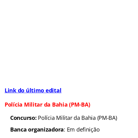
informações)
Situação: Edital iminente
Previsão p/ publicação do edital:
2016
Link do último edital
Polícia Militar do Rio Grande do Norte
Concurso:
Polícia Militar do Rio Grande do
Norte (Concurso PM-RN 2016)
Banca organizadora
: Em definição
Cargos
: Soldado; Oficial; e outros
Escolaridade
: Nível Médio e superior
Número de vagas:
Em definição
Remuneração
: Até R$ 7,9 mil (
Veja mais