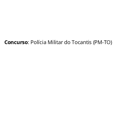
Polícia Militar de São Paulo – (PM-SP)
Concurso
: Polícia Militar
de São Paulo (PM-SP)
Banca organizadora:
A
definir
Cargos:
Oficial; Soldado
Escolaridade
: Nível
médio
Número de vagas:
5.531
(
Leia a matéria completa – clique aqui
)
Remuneração
: Até R$ 6
mil no topo da carreira