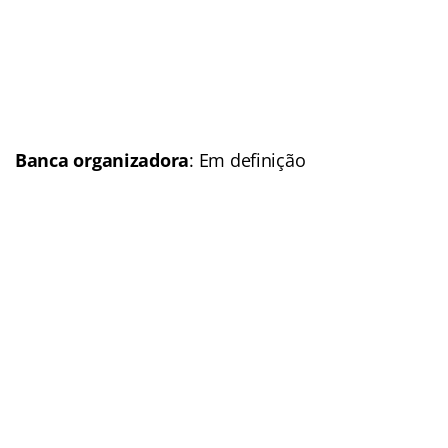
Situação
: Autorizado
Previsão p/ publicação
do edital:
2016
Link do último edital
Polícia Militar do Tocantins (PM-TO)
Concurso
: Polícia Militar
do Tocantis (PM-TO)
Banca organizadora
: Em
definição
Cargos
: Soldado; Oficial
Escolaridade
:
Nível médio
Número de vagas
: 1.040