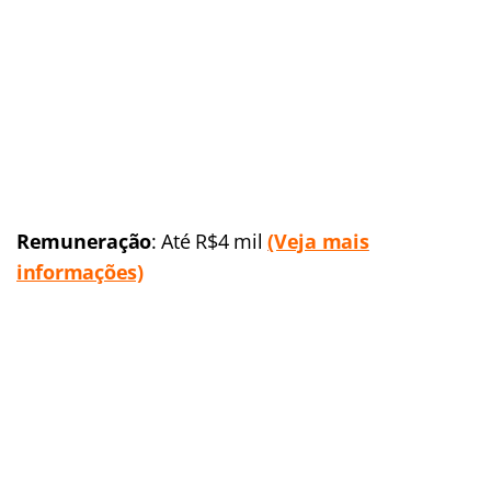
Concurso
: Polícia Militar
do Amapá (
PM-AP
)
Banca organizadora:
A
definir
Cargos:
Soldado
Escolaridade
: Nível
médio
Número de vagas:
300
(expectativa)
Remuneração
: R$ 2 mil
(
Veja a matéria completa
)
Situação:
Anunciado
Previsão p/ publicação