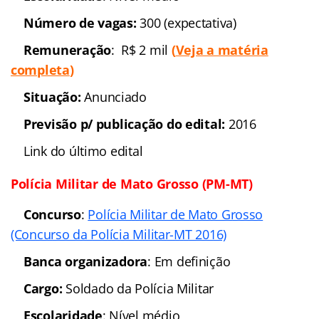
Situação:
Autorizado
Previsão p/ publicação do edital
: 2016
(
veja a
matéria completa
)
Link do último edital
Polícia Civil do Amapá (PC-AP)
Concurso:
Polícia Civil do Amapá (PC-AP)
Banca organizadora
: Em definição
Cargos
: Diversos
Escolaridade
: Nível superior
(
veja a matéria
completa
)
Número de vagas:
A definir
Remuneração
: Até R$ 3 mil