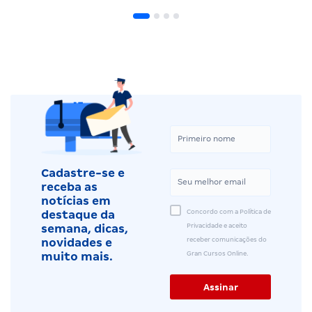
Cadastre-se e
receba as
notícias em
Concordo com a Política de
destaque da
Privacidade e aceito
semana, dicas,
receber comunicações do
novidades e
Gran Cursos Online.
muito mais.