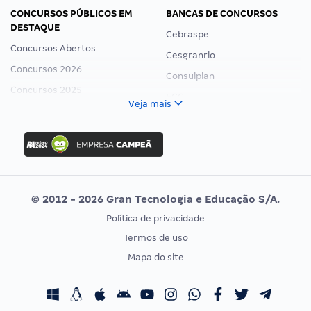
CONCURSOS PÚBLICOS EM
BANCAS DE CONCURSOS
DESTAQUE
Cebraspe
Concursos Abertos
Cesgranrio
Concursos 2026
Consulplan
Concursos 2025
FCC
Veja mais
Concurso Nacional Unificado
FGV
Concurso Ibama
Idecan
Concurso MPU
Selecon
Editais publicados
Uniase
© 2012 - 2026 Gran Tecnologia e Educação S/A.
Vunesp
Política de privacidade
CONCURSOS POR PROFISSÃO
EXAME DE ORDEM
Termos de uso
Concursos Administrativos
OAB
Mapa do site
Concursos Educação
Prova OAB
Concursos Fiscais
Calendário OAB
Concursos Jurídicos
Questões OAB