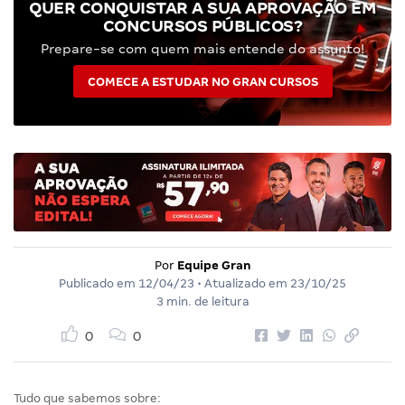
QUER CONQUISTAR A SUA APROVAÇÃO EM
CONCURSOS PÚBLICOS?
Prepare-se com quem mais entende do assunto!
COMECE A ESTUDAR NO GRAN CURSOS
Por
Equipe Gran
Publicado em
12/04/23
• Atualizado em
23/10/25
3 min. de leitura
0
0
Tudo que sabemos sobre: