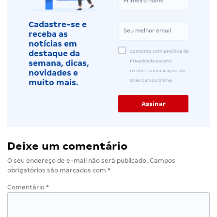
Cadastre-se e
receba as
notícias em
Concordo com a Política de
destaque da
Privacidade e aceito
semana, dicas,
receber comunicações do
novidades e
Gran Cursos Online.
muito mais.
Deixe um comentário
O seu endereço de e-mail não será publicado.
Campos
obrigatórios são marcados com
*
Comentário
*