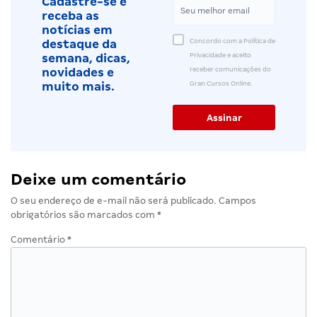
Cadastre-se e
receba as
notícias em
Concordo com a Política de
destaque da
Privacidade e aceito
semana, dicas,
receber comunicações do
novidades e
Gran Cursos Online.
muito mais.
Deixe um comentário
O seu endereço de e-mail não será publicado.
Campos
obrigatórios são marcados com
*
Comentário
*