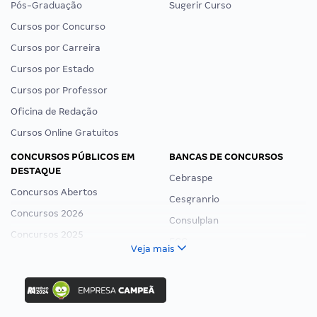
Pós-Graduação
Sugerir Curso
Cursos por Concurso
Cursos por Carreira
Cursos por Estado
Cursos por Professor
Oficina de Redação
Cursos Online Gratuitos
CONCURSOS PÚBLICOS EM
BANCAS DE CONCURSOS
DESTAQUE
Cebraspe
Concursos Abertos
Cesgranrio
Concursos 2026
Consulplan
Concursos 2025
FCC
Veja mais
Concurso Nacional Unificado
FGV
Concurso Ibama
Idecan
Concurso MPU
Selecon