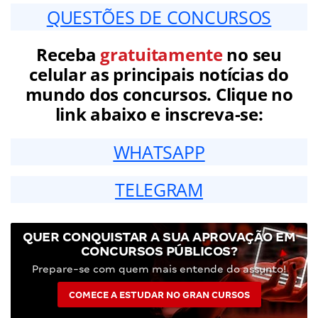
QUESTÕES DE CONCURSOS
Receba
gratuitamente
no seu
celular as principais notícias do
mundo dos concursos. Clique no
link abaixo e inscreva-se:
WHATSAPP
TELEGRAM
QUER CONQUISTAR A SUA APROVAÇÃO EM
CONCURSOS PÚBLICOS?
Prepare-se com quem mais entende do assunto!
COMECE A ESTUDAR NO GRAN CURSOS