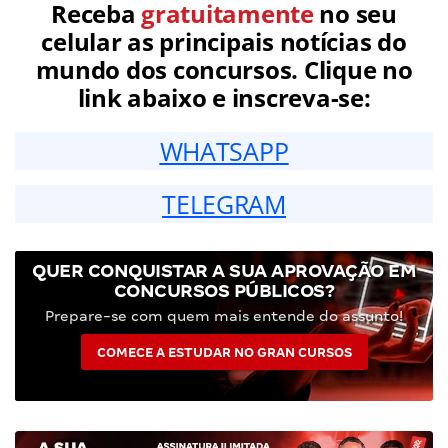
Receba
gratuitamente
no seu
celular as principais notícias do
mundo dos concursos. Clique no
link abaixo e inscreva-se:
WHATSAPP
TELEGRAM
QUER CONQUISTAR A SUA APROVAÇÃO EM
CONCURSOS PÚBLICOS?
Prepare-se com quem mais entende do assunto!
COMECE A ESTUDAR NO GRAN CURSOS