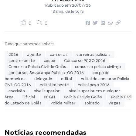
Publicado em
20/07/16
3 min. de leitura
0
0
Tudo que sabemos sobre:
2016
agente
carreiras
carreiras policiais
centro-oeste
cespe
Concurso PCGO 2016
Concurso Polícia Civil de Goiás
concurso polícia civil-go
concursos Segurança Pública-GO 2016
corpo de
bombeiros
delegado
edital
edital do concurso Polícia
Civil-GO 2016
edital iminente
edital pcgo 2016
escrivão
nível superior
nível superior em qualquer
área
Oficial
PCGO
Polícia Civil de Goiás
Policia Civil
do Estado de Goiás
Polícia Militar
soldado
Vagas
Notícias recomendadas