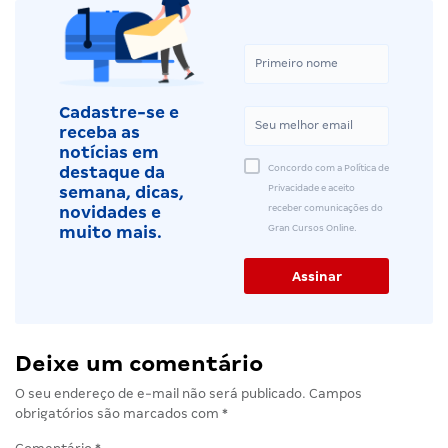
Cadastre-se e
receba as
notícias em
Concordo com a Política de
destaque da
Privacidade e aceito
semana, dicas,
receber comunicações do
novidades e
Gran Cursos Online.
muito mais.
Deixe um comentário
O seu endereço de e-mail não será publicado.
Campos
obrigatórios são marcados com
*