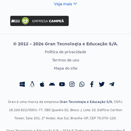
FCC
Veja mais
Concurso Nacional Unificado
FGV
Concurso Ibama
Idecan
Concurso MPU
Selecon
Editais publicados
Uniase
© 2012 - 2026 Gran Tecnologia e Educação S/A.
Vunesp
Política de privacidade
CONCURSOS POR PROFISSÃO
EXAME DE ORDEM
Termos de uso
Concursos Administrativos
OAB
Mapa do site
Concursos Educação
Prova OAB
Concursos Fiscais
Calendário OAB
Concursos Jurídicos
Questões OAB
Concursos Militares
Recursos OAB
Gran é uma marca da empresa
Gran Tecnologia e Educação S/A
, CNPJ:
Concursos Policiais
Exame de Ordem
18.260.822/0001-77, SBS Quadra 02, Bloco J, Lote 10, Edifício Carlton
Concursos Saúde
Tower, Sala 201, 2º Andar, Asa Sul, Brasília-DF, CEP 70.070-120.
Concursos Tribunais
Gran Tecnologia e Educação S/A - 2026 © Todos os direitos reservados ®