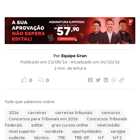
Por
Equipe Gran
Publicado em
23/08/16
• Atualizado em
04/10/16
2 min. de leitura
0
0
Tudo que sabemos sobre:
2016
carreiras
carreiras tribunais
concurso
Concursos para Tribunais em 2016
Concursos Tribunais
Federais
edital
gran cursos online
nível médio
nível superior
nordeste
oportunidades
sergipe
sudeste
técnico
TRE
TRE-SP
trf
trf 2