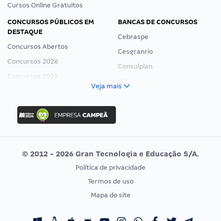
Cursos Online Gratuitos
CONCURSOS PÚBLICOS EM
BANCAS DE CONCURSOS
DESTAQUE
Cebraspe
Concursos Abertos
Cesgranrio
Concursos 2026
Consulplan
Concursos 2025
FCC
Veja mais
Concurso Nacional Unificado
FGV
Concurso Ibama
Idecan
Concurso MPU
Selecon
Editais publicados
Uniase
© 2012 - 2026 Gran Tecnologia e Educação S/A.
Vunesp
Política de privacidade
CONCURSOS POR PROFISSÃO
EXAME DE ORDEM
Termos de uso
Concursos Administrativos
OAB
Mapa do site
Concursos Educação
Prova OAB
Concursos Fiscais
Calendário OAB