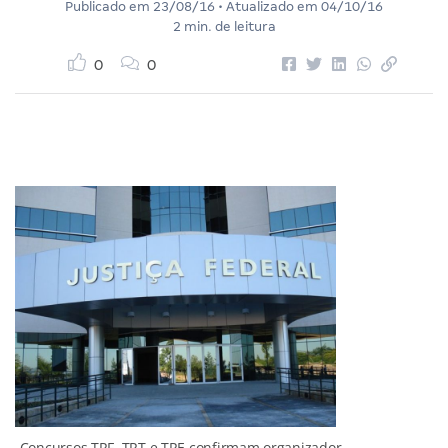
Publicado em
23/08/16
• Atualizado em
04/10/16
2 min. de leitura
0
0
Concursos TRF, TRT e TRE confirmam organizador