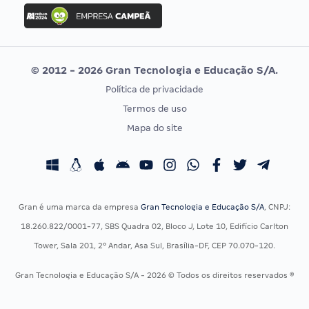
Concurso Ibama
Idecan
Concurso MPU
Selecon
Editais publicados
Uniase
© 2012 - 2026 Gran Tecnologia e Educação S/A.
Vunesp
Política de privacidade
CONCURSOS POR PROFISSÃO
EXAME DE ORDEM
Termos de uso
Concursos Administrativos
OAB
Mapa do site
Concursos Educação
Prova OAB
Concursos Fiscais
Calendário OAB
Concursos Jurídicos
Questões OAB
Concursos Militares
Recursos OAB
Gran é uma marca da empresa
Gran Tecnologia e Educação S/A
, CNPJ:
Concursos Policiais
Exame de Ordem
18.260.822/0001-77, SBS Quadra 02, Bloco J, Lote 10, Edifício Carlton
Concursos Saúde
Tower, Sala 201, 2º Andar, Asa Sul, Brasília-DF, CEP 70.070-120.
Concursos Tribunais
Gran Tecnologia e Educação S/A - 2026 © Todos os direitos reservados ®
Residência Multiprofissional